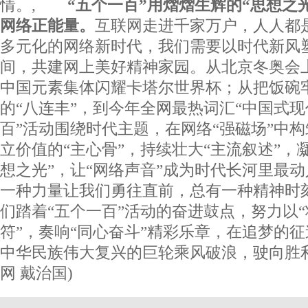
情。,
“五个一百”用熠熠生辉的“思想之
网络正能量。
互联网走进千家万户，人人都是
多元化的网络新时代，我们需要以时代新风
间，共建网上美好精神家园。从北京冬奥会上
中国元素集体闪耀卡塔尔世界杯；从把饭碗
的“八连丰”，到今年全网最热词汇“中国式现
百”活动围绕时代主题，在网络“强磁场”中
立价值的“主心骨”，持续壮大“主流叙述”，
想之光”，让“网络声音”成为时代长河里最
一种力量让我们勇往直前，总有一种精神时
们踏着“五个一百”活动的奋进鼓点，努力以“
符”，奏响“同心奋斗”精彩乐章，在追梦的
中华民族伟大复兴的巨轮乘风破浪，驶向胜
网 戴治国)