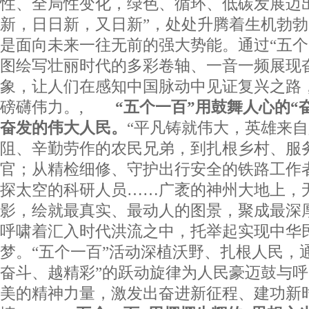
性、全局性变化，绿色、循环、低碳发展迈
新，日日新，又日新”，处处升腾着生机勃
是面向未来一往无前的强大势能。通过“五个
图绘写壮丽时代的多彩卷轴、一音一频展现
象，让人们在感知中国脉动中见证复兴之路
磅礴伟力。,
“五个一百”用鼓舞人心的“
奋发的伟大人民。
“平凡铸就伟大，英雄来自
阻、辛勤劳作的农民兄弟，到扎根乡村、服
官；从精检细修、守护出行安全的铁路工作
探太空的科研人员……广袤的神州大地上，
影，绘就最真实、最动人的图景，聚成最深
呼啸着汇入时代洪流之中，托举起实现中华
梦。“五个一百”活动深植沃野、扎根人民，
奋斗、越精彩”的跃动旋律为人民豪迈鼓与
美的精神力量，激发出奋进新征程、建功新