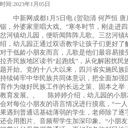
时间:2023年1月05日
中新网成都1月5日电 (贺劭清 何芦恒 唐
锯，外婆家里唱大戏。”寒冬时节，刚走进
岔河镇幼儿园，便听闻阵阵儿歌。三岔河镇
绍，幼儿园正通过双语教学让孩子们更好了
对于低龄小朋友而言，儿歌是他们最容易
拉齐民族地区读书“起跑线”，从化解困扰民族
题开始。党的十八大以来，四川省实施民族
持续铸牢中华民族共同体意识，把全面加强
育作为做好民族工作的长远之策、固本之举
教育发展。, 陈婷婷介绍，幼儿园的小朋
会对每位小朋友的语言情况进行摸底，“一人
果遇到普通话基础薄弱的学生，老师除了逐
还会用图片、音频帮学生加深印象。“小朋