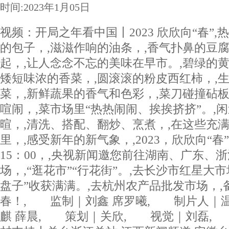
时间:2023年1月05日
视频：开局之年看中国丨2023 欣欣向“春”
,
的包子，,滋滋作响的油条，,香气扑鼻的豆腐
起，,让人念念不忘的美味在早市。,碧绿的黄
矮短味浓的香菜，,圆滚滚的粉皮西红柿，,
菜，,新鲜蔬果的香气和色彩，,菜刀碰撞砧
喧闹，,菜市场里“热热闹闹、挨挨挤挤”。,
暄，,清洗、搭配、翻炒、烹煮，,在这些充
里，,感受新年的新气象，,2023，欣欣向“春”！
15：00，,央视新闻邀您前往湖南、广东、
场，,“逛花市”“行花街”。,去长沙市红星大市
盘子”收获满满。,去杭州农产品批发市场，,
春！, 监制｜刘鑫 席罗曦, 制片人｜
麒 薛晨, 策划｜关欣, 视觉｜刘磊,