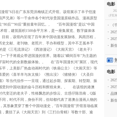
2
年国漫馆”6日在广东东莞洪梅镇正式开馆。该馆展示了丰子恺漫
（FILM
葫芦兄弟》等一千余件各个时代珍贵国漫原稿作品、漫画原型
80后”“90后”重拾童年回忆。, “百年国漫馆”是以“中国
·
《千
术馆，建筑面积1500余平方米，是一座集展览、数字媒体体
·
2
间。目前，该馆内呈现了百年来中国动漫发展脉络、风雨历程，
·
20
历史文献、老刊物、老照片、手办和模型，其中不乏孤本手
·
新生
帘的是《三毛流浪记》《西游漫记》《大闹天宫》《老夫子》
们一下子将观众带进国漫的世界。随着以“瞬间百年”为主题的
宇宙时代的全新数媒体验。, 在“百年国漫长河”展区，现代
乐平，上美影厂热血动画时代的《铁扇公主》《大闹天宫》等
喜爱的《喜羊羊与灰太狼》《熊出没》《猪猪侠》《大圣归
·
2
喵》等当代佳作一一呈现，通过起步期、探索期、转型期、振
·
20
感受到中国动漫的奋斗历程和辉煌未来。, 在该馆的港澳
港时代变迁的老夫子，性格飘忽的步惊云、古惑仔陈浩南，Q版
·
品牌
不同，时代不同，身份不同，但却都代表了港澳台漫画人物的
·
新生
，其形象贯穿了整个中国动漫史，“百年国漫馆”开馆首场临展
主题，囊括了从《大闹天宫》到《三打白骨精》等数十部、逾