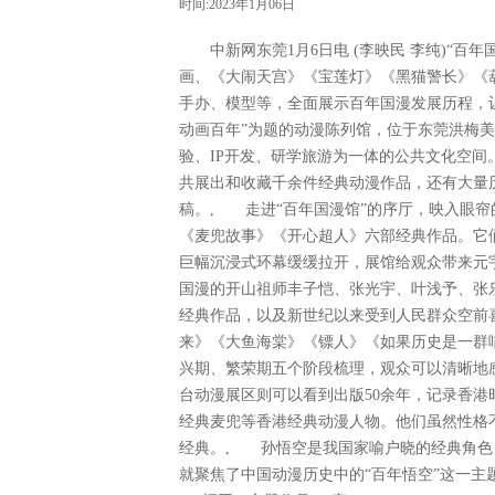
时间:2023年1月06日
中新网东莞1月6日电 (李映民 李纯)“百
画、《大闹天宫》《宝莲灯》《黑猫警长》《
手办、模型等，全面展示百年国漫发展历程，让“
动画百年”为题的动漫陈列馆，位于东莞洪梅美
验、IP开发、研学旅游为一体的公共文化空
共展出和收藏千余件经典动漫作品，还有大量
稿。, 走进“百年国漫馆”的序厅，映入眼
《麦兜故事》《开心超人》六部经典作品。它
巨幅沉浸式环幕缓缓拉开，展馆给观众带来元
国漫的开山祖师丰子恺、张光宇、叶浅予、张
经典作品，以及新世纪以来受到人民群众空前
来》《大鱼海棠》《镖人》《如果历史是一群
兴期、繁荣期五个阶段梳理，观众可以清晰地
台动漫展区则可以看到出版50余年，记录香
经典麦兜等香港经典动漫人物。他们虽然性格
经典。, 孙悟空是我国家喻户晓的经典角色
就聚焦了中国动漫历史中的“百年悟空”这一