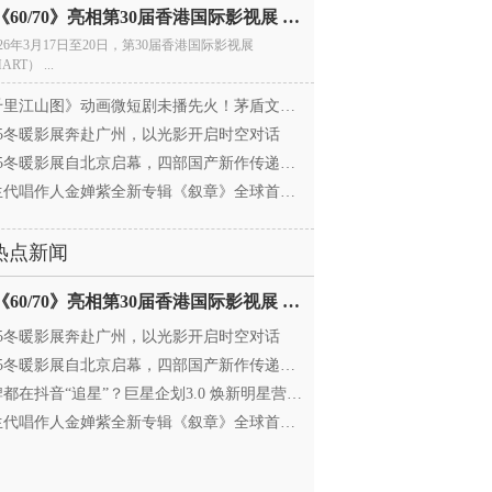
电影《60/70》亮相第30届香港国际影视展 冲刺戛纳备
026年3月17日至20日，第30届香港国际影视展
ART） ...
里江山图》动画微短剧未播先火！茅盾文学奖IP首
025冬暖影展奔赴广州，以光影开启时空对话
25冬暖影展自北京启幕，四部国产新作传递银幕温情
代唱作人金婵紫全新专辑《叙章》全球首发，颠覆
热点新闻
电影《60/70》亮相第30届香港国际影视展 冲刺戛纳备
025冬暖影展奔赴广州，以光影开启时空对话
25冬暖影展自北京启幕，四部国产新作传递银幕温情
都在抖音“追星”？巨星企划3.0 焕新明星营销，让
代唱作人金婵紫全新专辑《叙章》全球首发，颠覆