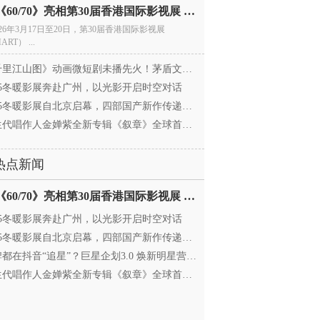
电影《60/70》亮相第30届香港国际影视展 冲刺戛纳备
026年3月17日至20日，第30届香港国际影视展
ART） ...
里江山图》动画微短剧未播先火！茅盾文学奖IP首
025冬暖影展奔赴广州，以光影开启时空对话
25冬暖影展自北京启幕，四部国产新作传递银幕温情
代唱作人金婵紫全新专辑《叙章》全球首发，颠覆
热点新闻
电影《60/70》亮相第30届香港国际影视展 冲刺戛纳备
025冬暖影展奔赴广州，以光影开启时空对话
25冬暖影展自北京启幕，四部国产新作传递银幕温情
都在抖音“追星”？巨星企划3.0 焕新明星营销，让
代唱作人金婵紫全新专辑《叙章》全球首发，颠覆