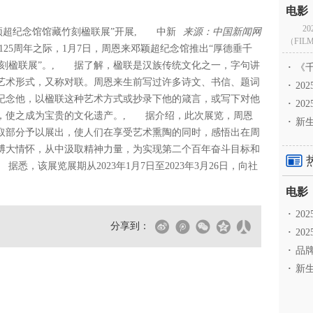
2
颖超纪念馆馆藏竹刻楹联展”开展
, 中新
来源：中国新闻网
（FILM
辰125周年之际，1月7日，周恩来邓颖超纪念馆推出“厚德垂千
竹刻楹联展”。, 据了解，楹联是汉族传统文化之一，字句讲
·
《千
艺术形式，又称对联。周恩来生前写过许多诗文、书信、题词
·
2
纪念他，以楹联这种艺术方式或抄录下他的箴言，或写下对他
·
20
，使之成为宝贵的文化遗产。, 据介绍，此次展览，周恩
·
新生
取部分予以展出，使人们在享受艺术熏陶的同时，感悟出在周
博大情怀，从中汲取精神力量，为实现第二个百年奋斗目标和
，该展览展期从2023年1月7日至2023年3月26日，向社
·
2
分享到：
·
20
·
品牌
·
新生