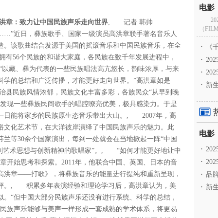
2
高洪章：致力让中国民族声乐走向世界
, 记者 韩帅
（FILM
……”近日，彝族歌手、国家一级演员高洪章联手著名音乐人
造。该歌曲结合发源于美国的摇滚音乐和中国民族音乐，在全
·
《千
拥有56个民族的和谐大家庭，各民族在数千年发展进程中，
·
2
“以藏、彝为代表的一些民族唱法高亢悠长，韵味浓厚，与来
·
20
科学的总结和广泛传播，才能更好走向世界。”高洪章如是
·
新生
治县民族风情浓郁，民族文化丰富多彩，各族民众“从早到晚
他发现一些彝族民间歌手的唱腔嘹亮优美，极具感染力。于是
日能将家乡的民族原生态音乐带出大山。, 2007年，高
俗文化艺术节，在大洋彼岸演绎了中国民族声乐的魅力。此
兰等30余个国家演出，每到一处就会在当地掀起一阵“中国
·
2
到艺术思想与创新精神的歌唱家”。, “如何才能更好地让中
·
20
章开始思考和探索。2011年，他联合中国、英国、日本的音
高洪章——打歌》，将彝族音乐的能量进行提纯和重新呈现，
·
品牌
评。, 积累多年表演经验和理论学习后，高洪章认为，美
·
新生
似。“但中国大部分民族声乐还没有进行系统、科学的总结，
的民族声乐能够与美声一样形成一套成熟的学术体系，将更易