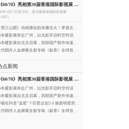
电影《60/70》亮相第30届香港国际影视展 冲刺戛纳备
026年3月17日至20日，第30届香港国际影视展
ART） ...
里江山图》动画微短剧未播先火！茅盾文学奖IP首
025冬暖影展奔赴广州，以光影开启时空对话
25冬暖影展自北京启幕，四部国产新作传递银幕温情
代唱作人金婵紫全新专辑《叙章》全球首发，颠覆
热点新闻
电影《60/70》亮相第30届香港国际影视展 冲刺戛纳备
025冬暖影展奔赴广州，以光影开启时空对话
25冬暖影展自北京启幕，四部国产新作传递银幕温情
都在抖音“追星”？巨星企划3.0 焕新明星营销，让
代唱作人金婵紫全新专辑《叙章》全球首发，颠覆