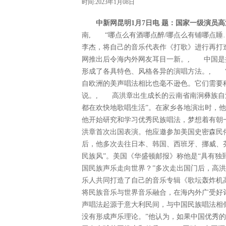
时间:2023年1月08日
中新网昆明1月7日电 题：国家一级演员
南, “哪点么有酒哪点醉/哪点么有铺哪点睡
李杰，将自己的音乐代表作《打歌》进行再打
网推出后令海内外网友耳目一新。, 中国是
形成了各具特色、风格各异的演唱方法。, 
自欧洲的美声唱法相比也毫不逊色。它们需要
说。, 高洪章出生成长的云南省南涧彝族自
都在欢快地歌唱生活”。在家乡各地演出时，
他开始研究和学习优秀民族唱法，梦想着有朝一
洪章首次出国表演。他应邀参加美国史密森民
后，他多次去往日本、韩国、西班牙、挪威、芬
民族风”。美国《华盛顿邮报》称他是“具有独
国民族声乐走向世界？”多次走出国门后，高洪
乐人共同打造了自己的音乐专辑《歌坛轰炸机
将民族音乐与世界音乐融合，在海内外广受好
声唱法起源于意大利民间，与中国民族唱法相
没有形成声乐理论。”他认为，如果中国优秀