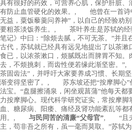
具有很好的药效，可营养心肌，保护肝脏、
有防止血管硬化的效果。, 他曾在一首诗
无益，粟饭藜羹问养神”，以自己的经验劝
要粗茶淡饭养生。, 茶叶养生是苏轼的经
笔记》中曰：“除烦去腻，不可无茶。”并且
古代，苏轼就已经具有远见地提出了以茶漱
食已，以浓茶漱口，烦腻既出而脾胃不知。
去，不烦挑刺，而齿性便若缘此渐坚密。”,
茶固齿法”，并呼吁大家要养成习惯、长期
渐变得坚密了。, 苏东坡还把“按摩脚心”
法宝。“盘腿擦涌泉，闲坐观菖蒲”他每天都
力按摩脚心。现代科学研究证实，常按摩脚
血、糖尿病、阳痿、痛经及肾功能紊乱等都
用。,
与民同苦的清廉“父母官”
, “且
主，苟非吾之所有，虽一毫而莫取。”苏轼为