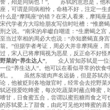
誉，殆是同病也！”, 苏轼的意思是，他
座，可谓是同病相怜，命格不好，注定一生
什么是“摩羯座”的错？在宋人看来，摩羯座
宋代学者方大琮给朋友写信时吐槽：“惟磨
刑之说。”南宋的牟巘自嘲道：“生磨蝎之宫
至当过宰相的周必大也说：“亦知磨蝎直身
翁。”但据学者考证，周必大并非摩羯座，
过，宋人已将摩羯视为恶星，反正命不好
野菜的“养生达人”
, 众人皆知苏轼是一位
一位“养生达人”。他可以在看似寻常的饮食
机。, 虽然东坡肉声名远扬，但是苏轼亦
论，他被贬到各地做官时，经常会去挖野菜
轼还很爱吃蜂蜜，每次吃蔬菜时蘸点蜂蜜，
嗜甘，日食蜜五合，尝谓以蜜煎糖而食之可
的苏轼爱上了甜食，由此可见他对蜂蜜的喜