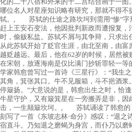
化的二十八宿和外来的十二宫结合画于一图
哪位名人对星座知识略有研究，那就不得不
轼。, 苏轼的仕途之路坎坷到需用“惨”字
赶上王安石变法，他因批判新政而遭报复，
时，偷贩私盐。苏轼不屑与其争辩，只求
从此苏轼开始了贬官生涯，由北至南，由富
越贬越远。最后，他在62岁的时候，居然被
在宋朝，放逐海南是仅比满门抄斩罪轻一等
学家韩愈曾写过一首诗《三星行》：“我生
其角，箕张其口。牛不见服箱，斗不挹酒浆
停簸扬。”大意说的是，韩愈出生之时，恰
牛星守护，又有簸箕星在一旁搬弄是非，因
击，一生颠簸坎坷。, 苏轼诵读了韩愈的
刻写了一首《东坡志林·命分》感叹：“退之
宿直斗。乃知退之磨蝎为身宫，而仆乃以磨