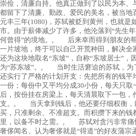
崇俭，清廉自持。他真正做到了以民为本、
都留下了清廉、勤政、爱民的美名，被当
元丰三年(1080)，苏轼被贬到黄州，也就
市。由于薪俸减少了许多，他沦落到“先生
何曾得”的境地。, 后来幸而得到朋友的
一片坡地，终于可以自己开荒种田，解决全
还为这块地取名“东坡”，自称“东坡居士”，
为“苏东坡”。, 当时生活窘迫的苏轼，为
还实行了严格的计划开支：先把所有的钱平均
一份；每份中又平均分成30小份，每天只取
后，按份挂在房梁上，每天清晨取下一包，
支。, 当天拿到钱后，他还要仔细权衡，
买，只准剩余、不准超支。而积攒下来的钱
里，以备不时之需。, 苏轼对贪污非常痛
奢侈闻名、认为奢侈就是“得道”的好友蒲宗