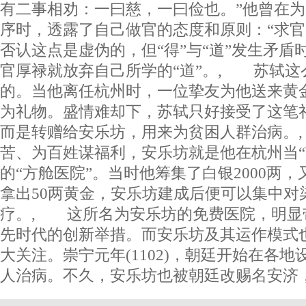
有二事相劝：一曰慈，一曰俭也。”他曾在
序时，透露了自己做官的态度和原则：“求官”
否认这点是虚伪的，但“得”与“道”发生矛盾
官厚禄就放弃自己所学的“道”。, 苏轼这
的。当他离任杭州时，一位挚友为他送来黄金
为礼物。盛情难却下，苏轼只好接受了这笔
而是转赠给安乐坊，用来为贫困人群治病。
苦、为百姓谋福利，安乐坊就是他在杭州当“
的“方舱医院”。当时他筹集了白银2000两
拿出50两黄金，安乐坊建成后便可以集中对
疗。, 这所名为安乐坊的免费医院，明显
先时代的创新举措。而安乐坊及其运作模式
大关注。崇宁元年(1102)，朝廷开始在各
人治病。不久，安乐坊也被朝廷改赐名安济，