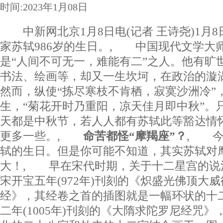
时间:2023年1月08日
中新网北京1月8日电(记者 王诗尧)1月
家苏轼986岁的生日。, 中国现代文学大
是“人间不可无一，难能有二”之人。他有旷
书法、绘画等，却又一生坎坷，在政治的
然而，纵使“拣尽寒枝不肯栖，寂寞沙洲冷”
生，“菊花开时乃重阳，凉天佳月即中秋”。
天都是中秋节，若人人都有苏轼此等豁达情
更多一些。,
命苦都怪“摩羯座”？
, 今
轼的生日。但是你可能不知道，其实苏轼对
大！, 早在宋代时期，关于十二星宫的说
宋开宝五年(972年)刊刻的《炽盛光佛顶大
经》，其经卷之首的插图就是一幅环状的十
二年(1005年)刊刻的《大隋求陀罗尼经咒