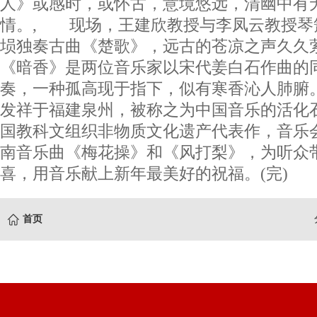
人》或感时，或怀古，意境悠远，清幽中有
情。, 现场，王建欣教授与李凤云教授琴
埙独奏古曲《楚歌》，远古的苍凉之声久久
《暗香》是两位音乐家以宋代姜白石作曲的
奏，一种孤高现于指下，似有寒香沁人肺腑
发祥于福建泉州，被称之为中国音乐的活化石
国教科文组织非物质文化遗产代表作，音乐
南音乐曲《梅花操》和《风打梨》，为听众
喜，用音乐献上新年最美好的祝福。(完)
首页