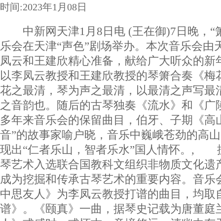
时间:2023年1月08日
中新网天津1月8日电 (王在御)7日晚，“
乐会在天津“声色”剧场举办。本次音乐会由
凤云和王建欣精心准备，献给广大听众的新
以李凤云教授和王建欣教授的琴箫合奏《梅
花之最清，琴为声之最清，以最清之声写最
之音韵也。随后的古琴独奏《流水》和《广
多年来音乐会的保留曲目，伯牙、子期《高
音”的故事家喻户晓，音乐中巍峨苍劲的高
现出“仁者乐山，智者乐水”国人情怀。, 据
琴艺术入选联合国教科文组织非物质文化遗产
成为挖掘和传承古琴艺术的重要内容。音乐
中思友人》为李凤云教授打谱的曲目，均取自
谱》。《颐真》一曲，据琴史记载为唐董庭