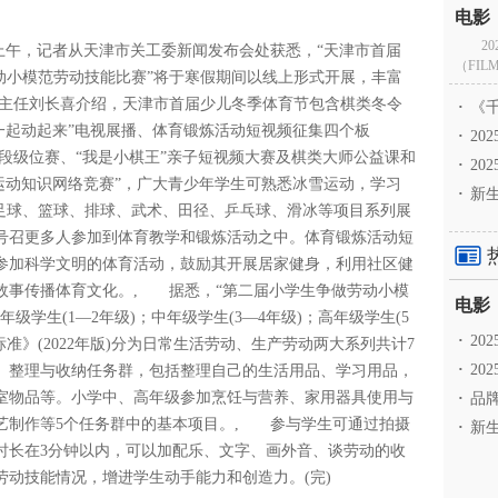
2
日上午，记者从天津市关工委新闻发布会处获悉，“天津市首届
（FILM
动小模范劳动技能比赛”将于寒假期间以线上形式开展，丰富
主任刘长喜介绍，天津市首届少儿冬季体育节包含棋类冬令
·
《千
一起动起来”电视展播、体育锻炼活动短视频征集四个板
·
2
段级位赛、“我是小棋王”亲子短视频大赛及棋类大师公益课和
·
20
运动知识网络竞赛”，广大青少年学生可熟悉冰雪运动，学习
·
新生
出足球、篮球、排球、武术、田径、乒乓球、滑冰等项目系列展
号召更多人参加到体育教学和锻炼活动之中。体育锻炼活动短
参加科学文明的体育活动，鼓励其开展居家健身，利用社区健
故事传播体育文化。, 据悉，“第二届小学生争做劳动小模
学生(1—2年级)；中年级学生(3—4年级)；高年级学生(5
·
2
准》(2022年版)分为日常生活劳动、生产劳动两大系列共计7
·
20
、整理与收纳任务群，包括整理自己的生活用品、学习用品，
室物品等。小学中、高年级参加烹饪与营养、家用器具使用与
·
品牌
艺制作等5个任务群中的基本项目。, 参与学生可通过拍摄
·
新生
时长在3分钟以内，可以加配乐、文字、画外音、谈劳动的收
动技能情况，增进学生动手能力和创造力。(完)