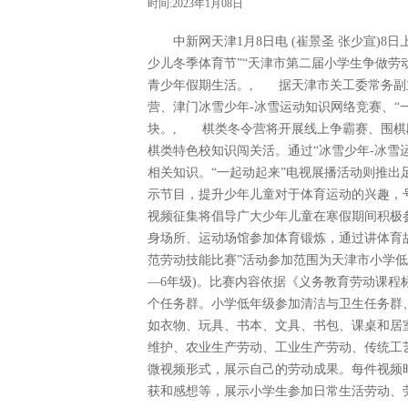
时间:2023年1月08日
中新网天津1月8日电 (崔景圣 张少宣)8
少儿冬季体育节”“天津市第二届小学生争做劳
青少年假期生活。, 据天津市关工委常务副
营、津门冰雪少年-冰雪运动知识网络竞赛、“
块。, 棋类冬令营将开展线上争霸赛、围棋
棋类特色校知识闯关活。通过“冰雪少年-冰雪
相关知识。“一起动起来”电视展播活动则推
示节目，提升少年儿童对于体育运动的兴趣，
视频征集将倡导广大少年儿童在寒假期间积极
身场所、运动场馆参加体育锻炼，通过讲体育
范劳动技能比赛”活动参加范围为天津市小学低年级
—6年级)。比赛内容依据《义务教育劳动课程标
个任务群。小学低年级参加清洁与卫生任务群
如衣物、玩具、书本、文具、书包、课桌和居
维护、农业生产劳动、工业生产劳动、传统工
微视频形式，展示自己的劳动成果。每件视频
获和感想等，展示小学生参加日常生活劳动、劳