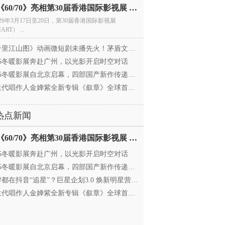
电影《60/70》亮相第30届香港国际影视展 冲刺戛纳备
026年3月17日至20日，第30届香港国际影视展
ART） ...
里江山图》动画微短剧未播先火！茅盾文学奖IP首
025冬暖影展奔赴广州，以光影开启时空对话
25冬暖影展自北京启幕，四部国产新作传递银幕温情
代唱作人金婵紫全新专辑《叙章》全球首发，颠覆
热点新闻
电影《60/70》亮相第30届香港国际影视展 冲刺戛纳备
025冬暖影展奔赴广州，以光影开启时空对话
25冬暖影展自北京启幕，四部国产新作传递银幕温情
都在抖音“追星”？巨星企划3.0 焕新明星营销，让
代唱作人金婵紫全新专辑《叙章》全球首发，颠覆