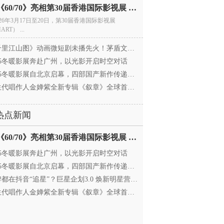
电影《60/70》亮相第30届香港国际影视展 冲刺戛纳备
026年3月17日至20日，第30届香港国际影视展
ART） ...
里江山图》动画微短剧未播先火！茅盾文学奖IP首
025冬暖影展奔赴广州，以光影开启时空对话
25冬暖影展自北京启幕，四部国产新作传递银幕温情
代唱作人金婵紫全新专辑《叙章》全球首发，颠覆
热点新闻
电影《60/70》亮相第30届香港国际影视展 冲刺戛纳备
025冬暖影展奔赴广州，以光影开启时空对话
25冬暖影展自北京启幕，四部国产新作传递银幕温情
都在抖音“追星”？巨星企划3.0 焕新明星营销，让
代唱作人金婵紫全新专辑《叙章》全球首发，颠覆