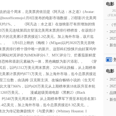
2
的这个周末，北美票房依旧是《阿凡达：水之道》(Avatar:
（FILM
网站boxofficemojo1月8日发布的电影市场数据，23部影片北美周
环比增长约1%。, 《阿凡达：水之道》在放映影厅有所增加的情
·
《千
500万美元连续第四次登顶北美周末票房排行榜榜首，在该统计
·
2
片的北美累计票房接近5.2亿美元。加上海外市场，该片迄
·
20
 1月6日上映的《梅根 》(M3gan)以约3020万美元首映
·
新生
末票房排行榜十强中唯一的新片。这部科幻惊悚片由好莱坞华
站对其评价为IMDb评分6.7、MTC评分72、烂番茄新鲜度
称，该片将恐怖和喜剧元素融为一体，黑色幽默为影片添彩。, 《穿
t Wish)紧随其后，以约1312万美元周末票房、22%环比跌幅，从上期榜单
美累计票房约8771万美元，加上海外市场，迄今总票房接近
·
2
至三位数，由汤姆·汉克斯主演、改编自畅销小说的《生无可
·
20
末票房环比大涨7366%，以约420万美元从上期榜单第18名跃升至本轮
69万美元。, 漫威超级英雄电影《黑豹2》(Black
·
品牌
逾34%环比跌幅、约340万美元周末票房，从上期榜单季军下滑至本轮排名第5
·
新生
.4亿美元，加上海外市场，迄今总票房接近8.3亿美元。,
歌舞剧情片《与爱共舞》(Whitney Houston: I