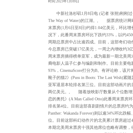
时间:2023年1月09日
中新社洛杉矶1月8日电 (记者 张朔)刚刚过去
The Way of Water)的江湖。, 据票房统计
末票房(1月6日至8日)约得1.04亿美元，
况下，此番周末票房环比下跌约33%，以约4
周期总票房中占比逾四成。目前，这部奇幻动作
今总票房已突破17亿美元，一周之内增收约3亿。,
周末票房摘得榜单亚军，成为最新一期北美周
裔电影人温子仁参与编剧和制作。目前主要电影网
93%，CinemaScore打分为B。有评论
靴子的猫2》(Puss in Boots: The Las
亚军退居本轮排名第三位。目前这部动画片的北
两亿美元。, 随着放映影厅数量从个位数增
恋的奥托》(A Man Called Otto)此番周
排名第4位。目前这部喜剧剧情片的总票房约为12
Panther: Wakanda Forever)则以
位。目前这部科幻动作片的北美累计票房超过4
本期北美周末票房十强其他席位也略有调整，依次为传记