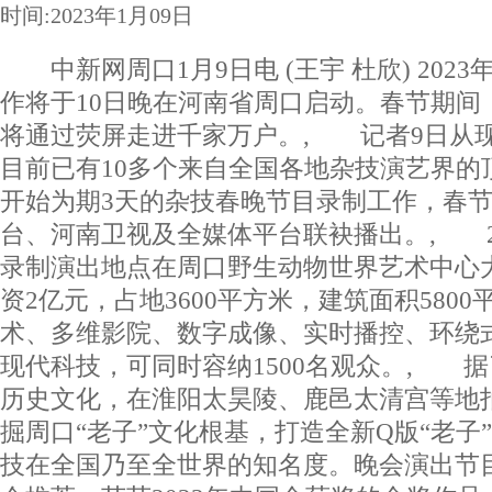
时间:2023年1月09日
中新网周口1月9日电 (王宇 杜欣) 202
作将于10日晚在河南省周口启动。春节期间
将通过荧屏走进千家万户。, 记者9日从
目前已有10多个来自全国各地杂技演艺界的
开始为期3天的杂技春晚节目录制工作，春
台、河南卫视及全媒体平台联袂播出。, 2
录制演出地点在周口野生动物世界艺术中心
资2亿元，占地3600平方米，建筑面积580
术、多维影院、数字成像、实时播控、环绕
现代科技，可同时容纳1500名观众。, 
历史文化，在淮阳太昊陵、鹿邑太清宫等地
掘周口“老子”文化根基，打造全新Q版“老子
技在全国乃至全世界的知名度。晚会演出节