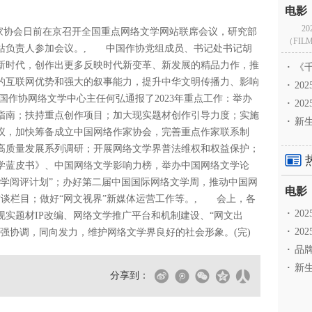
2
作家协会日前在京召开全国重点网络文学网站联席会议，研究部
（FILM
学网站负责人参加会议。, 中国作协党组成员、书记处书记胡
新时代，创作出更多反映时代新变革、新发展的精品力作，推
·
《千
的互联网优势和强大的叙事能力，提升中华文明传播力、影响
·
2
作协网络文学中心主任何弘通报了2023年重点工作：举办
·
20
指南；扶持重点创作项目；加大现实题材创作引导力度；实施
·
新生
议，加快筹备成立中国网络作家协会，完善重点作家联系制
高质量发展系列调研；开展网络文学界普法维权和权益保护；
学蓝皮书》、中国网络文学影响力榜，举办中国网络文学论
文学阅评计划”；办好第二届中国国际网络文学周，推动中国网
访谈栏目；做好“网文视界”新媒体运营工作等。, 会上，各
·
2
实题材IP改编、网络文学推广平台和机制建设、“网文出
·
20
强协调，同向发力，维护网络文学界良好的社会形象。(完)
·
品牌
·
新生
分享到：