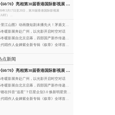
电影《60/70》亮相第30届香港国际影视展 冲刺戛纳备
026年3月17日至20日，第30届香港国际影视展
ART） ...
里江山图》动画微短剧未播先火！茅盾文学奖IP首
025冬暖影展奔赴广州，以光影开启时空对话
25冬暖影展自北京启幕，四部国产新作传递银幕温情
代唱作人金婵紫全新专辑《叙章》全球首发，颠覆
热点新闻
电影《60/70》亮相第30届香港国际影视展 冲刺戛纳备
025冬暖影展奔赴广州，以光影开启时空对话
25冬暖影展自北京启幕，四部国产新作传递银幕温情
都在抖音“追星”？巨星企划3.0 焕新明星营销，让
代唱作人金婵紫全新专辑《叙章》全球首发，颠覆