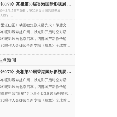
电影《60/70》亮相第30届香港国际影视展 冲刺戛纳备
026年3月17日至20日，第30届香港国际影视展
ART） ...
里江山图》动画微短剧未播先火！茅盾文学奖IP首
025冬暖影展奔赴广州，以光影开启时空对话
25冬暖影展自北京启幕，四部国产新作传递银幕温情
代唱作人金婵紫全新专辑《叙章》全球首发，颠覆
热点新闻
电影《60/70》亮相第30届香港国际影视展 冲刺戛纳备
025冬暖影展奔赴广州，以光影开启时空对话
25冬暖影展自北京启幕，四部国产新作传递银幕温情
都在抖音“追星”？巨星企划3.0 焕新明星营销，让
代唱作人金婵紫全新专辑《叙章》全球首发，颠覆