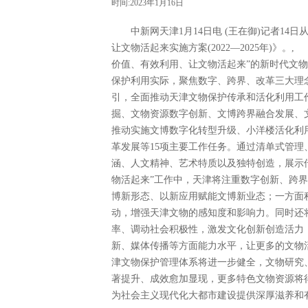
时间:2023年1月16日
中新网天津1月14日电 (王在御)记者14
让文物活起来实施方案(2022—2025年)
价值、有效利用、让文物活起来”的新时代文
保护利用实际，聚焦数字、跨界、改革三大理
引，全面推动天津文物保护传承和活化利用工作
掘、文物资源数字创新、文博跨界融合发展、
推动实施文博数字化转型升级、小洋楼活化利
革发展等15项主要工作任务。通过清单式管
涵、人文精神、艺术特质以及独特创造，展示
物活起来”工作中，天津将注重数字创新、跨
博新形态、以新应用赋能文博新业态；一方面
动，增强天津文物的感知度和影响力。同时还
率、调动社会积极性，激发文化创新创造活力
新、媒体传播等方面能力水平，让更多的文物活
津文物保护管理体系将进一步健全，文物研究
著提升、成效愈加显现，更多特色文物资源将
为社会主义现代化大都市建设提供深厚滋养和有