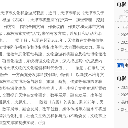
2
日从天津市文化和旅游局获悉，近日，天津市印发《天津市关于
（FILM
》。, 根据《方案》，天津市将坚持“保护第一、加强管理、挖掘
物工作方针，围绕全国文物工作会议的工作要求和天津市文物
·
《千
念，积极探索文物“活”起来的有效方式，以项目和活动为牵
·
2
。, 据了解，从现在起到2025年，天津将在文物价值挖
·
20
文博矩阵传播宣传和体制机制改革等5大方面持续发力。重点
·
新生
用、馆校常态化联动共建、文物旅游有机融合及推动博物馆改
理、项目化推进，系统梳理文物资源，深入挖掘其中的思想内
传播天津文物的文化精髓和时代价值。, 据悉，在推动“文
界融合，一方面充分发挥科技创新引领作用，以新技术培育文
积极推动文博场馆与教育、旅游、商贸、传媒等领域跨界联
·
2
将坚持深化改革、坚持统筹推进，进一步提升文物资源配置效
·
20
，全面提升天津在文物研究、数字展示、融合发展、改革创
起来、火起来。, 随着《方案》的实施，到2025年，天
·
品牌
、数字展示、融合发展、改革创新、媒体传播等方面水平将显
·
新生
得以活化利用，社会关注热度和参与活力不断焕发，文物事业
益支撑将初步实现。(完)