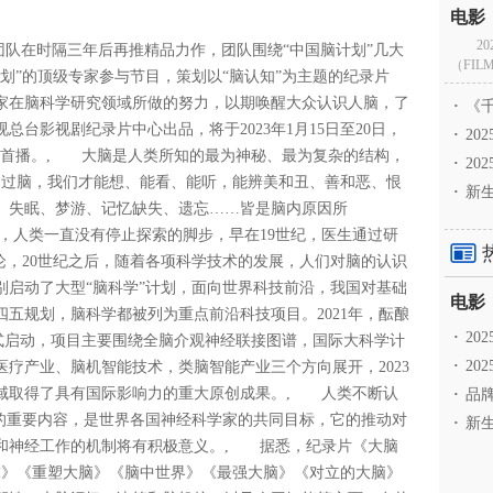
2
队在时隔三年后再推精品力作，团队围绕“中国脑计划”几大
（FILM
划”的顶级专家参与节目，策划以“脑认知”为主题的纪录片
家在脑科学研究领域所做的努力，以期唤醒大众认识人脑，了
·
《千
台影视剧纪录片中心出品，将于2023年1月15日至20日，
·
2
-9首播。, 大脑是人类所知的最为神秘、最为复杂的结构，
·
20
通过脑，我们才能想、能看、能听，能辨美和丑、善和恶、恨
·
新生
。失眠、梦游、记忆缺失、遗忘……皆是脑内原因所
，人类一直没有停止探索的脚步，早在19世纪，医生通过研
论，20世纪之后，随着各项科学技术的发展，人们对脑的认识
分别启动了大型“脑科学”计划，面向世界科技前沿，我国对基础
五规划，脑科学都被列为重点前沿科技项目。2021年，酝酿
·
2
正式启动，项目主要围绕全脑介观神经联接图谱，国际大科学计
·
20
疗产业、脑机智能技术，类脑智能产业三个方向展开，2023
域取得了具有国际影响力的重大原创成果。, 人类不断认
·
品牌
设的重要内容，是世界各国神经科学家的共同目标，它的推动对
·
新生
和神经工作的机制将有积极意义。, 据悉，纪录片《大脑
球》《重塑大脑》《脑中世界》《最强大脑》《对立的大脑》