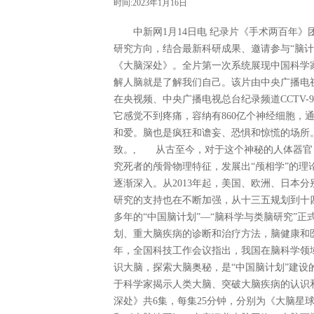
时间:2023年1月16日
中新网1月14日电 纪录片《手术两百年》团
研究方向，结合最新科研成果、邀请参与“脑计
《大脑深处》。全片第一次系统展现中国科学
解人脑就是了解我们自己。该片由中央广播电视总
在央视频、中央广播电视总台纪录频道CCTV
它感觉不到疼痛，容纳有860亿个神经细胞，
和爱。脑也是疯狂和谵妄、恐惧和惊慌的场所
致。, 从古至今，对于这个神秘的人体器官
究死者的颅骨物理特征，发展出“颅相学”的理
逐渐深入。从2013年起，美国、欧洲、日本
研究的支持也在不断加强，从十三五规划到十四
多年的“中国脑计划”—“脑科学与类脑研究”
划、重大脑疾病的诊断和治疗方法，脑健康和医
年，全国科技工作会议指出，我国在脑科学领
识大脑，探索大脑奥秘，是“中国脑计划”建
于科学家揭示人类大脑、突破大脑疾病的认识
深处》共6集，每集25分钟，分别为《大脑星