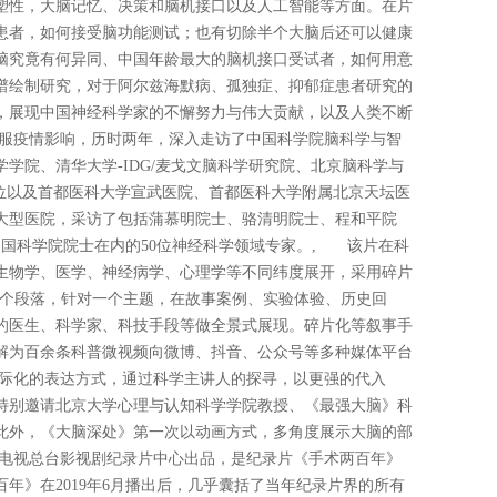
塑性，大脑记忆、决策和脑机接口以及人工智能等方面。在片
患者，如何接受脑功能测试；也有切除半个大脑后还可以健康
脑究竟有何异同、中国年龄最大的脑机接口受试者，如何用意
谱绘制研究，对于阿尔兹海默病、孤独症、抑郁症患者研究的
，展现中国神经科学家的不懈努力与伟大贡献，以及人类不断
服疫情影响，历时两年，深入走访了中国科学院脑科学与智
学院、清华大学-IDG/麦戈文脑科学研究院、北京脑科学与
单位以及首都医科大学宣武医院、首都医科大学附属北京天坛医
大型医院，采访了包括蒲慕明院士、骆清明院士、程和平院
中国科学院院士在内的50位神经科学领域专家。, 该片在科
生物学、医学、神经病学、心理学等不同纬度展开，采用碎片
-7个段落，针对一个主题，在故事案例、实验体验、历史回
的医生、科学家、科技手段等做全景式展现。碎片化等叙事手
解为百余条科普微视频向微博、抖音、公众号等多种媒体平台
际化的表达方式，通过科学主讲人的探寻，以更强的代入
特别邀请北京大学心理与认知科学学院教授、《最强大脑》科
此外，《大脑深处》第一次以动画方式，多角度展示大脑的部
电视总台影视剧纪录片中心出品，是纪录片《手术两百年》
年》在2019年6月播出后，几乎囊括了当年纪录片界的所有