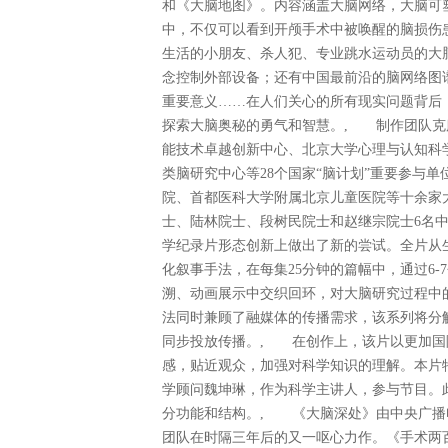
和《大脑地图》。内容涵盖大脑网络，大脑可
中，不仅可以看到开颅手术中被唤醒的脑损伤
生活的小朋友、杀人犯、专业跳水运动员的大
念控制外部设备；还有中国最前沿的脑网络图
重要意义……在人们关心的所有现实问题背后
探索大脑奥秘的勇气和智慧。, 制作团队克
能技术卓越创新中心、北京大学心理与认知科学
类脑研究中心等28个国家“脑计划”重要参与
院、首都医科大学附属北京儿童医院等十余家
士、陆林院士、段树民院士和赵继宗院士6名
学纪录片形态创新上做出了新的尝试。全片从
化叙事手法，在每集25分钟的篇幅中，通过6
溯、动画展示中交织回环，对大脑研究过程中
法同时兼顾了融媒体的传播需求，该系列将分
同步投放传播。, 在创作上，该片以更加国
感，贴近观众，加强对科学知识的理解。本片
学顾问魏坤琳，作为科学主讲人，参与节目。
分功能和结构。, 《大脑深处》由中央广播
团队在时隔三年后的又一呕心力作。《手术两百