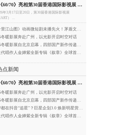
电影《60/70》亮相第30届香港国际影视展 冲刺戛纳备
026年3月17日至20日，第30届香港国际影视展
ART） ...
里江山图》动画微短剧未播先火！茅盾文学奖IP首
025冬暖影展奔赴广州，以光影开启时空对话
25冬暖影展自北京启幕，四部国产新作传递银幕温情
代唱作人金婵紫全新专辑《叙章》全球首发，颠覆
热点新闻
电影《60/70》亮相第30届香港国际影视展 冲刺戛纳备
025冬暖影展奔赴广州，以光影开启时空对话
25冬暖影展自北京启幕，四部国产新作传递银幕温情
都在抖音“追星”？巨星企划3.0 焕新明星营销，让
代唱作人金婵紫全新专辑《叙章》全球首发，颠覆