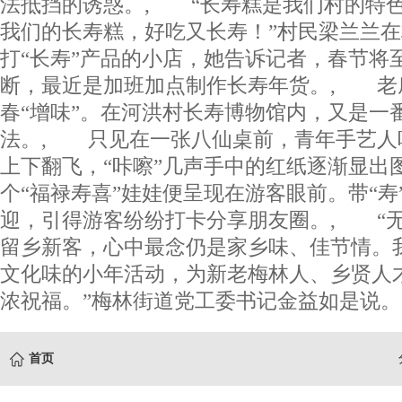
法抵挡的诱惑。, “长寿糕是我们村的特
我们的长寿糕，好吃又长寿！”村民梁兰兰
打“长寿”产品的小店，她告诉记者，春节将
断，最近是加班加点制作长寿年货。, 老
春“增味”。在河洪村长寿博物馆内，又是一
法。, 只见在一张八仙桌前，青年手艺人
上下翻飞，“咔嚓”几声手中的红纸逐渐显出
个“福禄寿喜”娃娃便呈现在游客眼前。带“寿
迎，引得游客纷纷打卡分享朋友圈。, “
留乡新客，心中最念仍是家乡味、佳节情。
文化味的小年活动，为新老梅林人、乡贤人
浓祝福。”梅林街道党工委书记金益如是说。(
首页