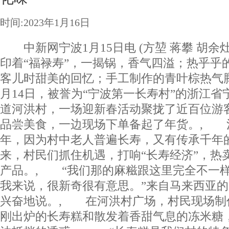
时间:2023年1月16日
中新网宁波1月15日电 (方堃 蒋攀 胡余
印着“福禄寿”，一揭锅，香气四溢；热乎乎的
客儿时甜美的回忆；手工制作的青叶棕热气
月14日，被誉为“宁波第一长寿村”的浙江
道河洪村，一场迎新春活动聚拢了近百位游
品尝美食，一边现场下单备起了年货。, 
年，因为村中老人普遍长寿，又有传承千年
来，村民们抓住机遇，打响“长寿经济”，热
产品。, “我们那的麻糍跟这里完全不一
我来说，很新奇很有意思。”来自马来西亚的R
兴奋地说。, 在河洪村广场，村民现场制
刚出炉的长寿糕和散发着香甜气息的冻米糖