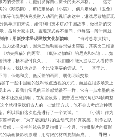
域内的佼佼者，让他们发挥自己擅长的美术风格。, 这才
实的《鹅鹅鹅》、剪纸定格的《小满》、偶片定格的《玉兔》
剪纸等传统手法完美融入动画的视听表达中，淋漓尽致地展现
分集导演们来说，如何利用技术讲好中国故事，做出新的突
示，虽然大家主题、表现形式各不相同，但每隔一段时间就
制作：用新技术呈现民族文化新韵味
, “当时总导演找到
，压力还挺大的，因为三维动画要想做出突破，其实比二维更
，《功夫熊猫》的阿宝、《疯狂动物城》的尼克和朱迪……如
国韵味，杨木思忖良久。, “我们能不能只提取古人看待事
画中去，我认为这是一个比较重要的尝试。”, 基于此，
不同，低饱和度、低反差的画面、弱化明暗交接
借鉴了一些中国画的这种散点透视的方式，而且在很多场景上
现出来，跟我们常见的三维感觉很不一样，它有一点水墨的感
 杨木还故意抽帧，在某些段落，把普通三维的每秒24帧调整
“这个就很像我们古人的一些处理方式，他不会去考虑这种我
态。所以我们这次也是进行了一个尝试。”, 《小满》作为
陈莲华表示，“为了增加影片的生动气息和真实感，制作团队
的质感，一分半的镜头足足拍摄了一个月。”拍摄影片的摄影
时代的动画摄影机原理，用有限的材料复刻而成。,
寻根：