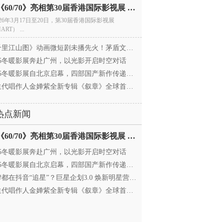
电影《60/70》亮相第30届香港国际影视展 冲刺戛纳备
026年3月17日至20日，第30届香港国际影视展
ART） ...
里江山图》动画微短剧未播先火！茅盾文学奖IP首
025冬暖影展奔赴广州，以光影开启时空对话
25冬暖影展自北京启幕，四部国产新作传递银幕温情
代唱作人金婵紫全新专辑《叙章》全球首发，颠覆
热点新闻
电影《60/70》亮相第30届香港国际影视展 冲刺戛纳备
025冬暖影展奔赴广州，以光影开启时空对话
25冬暖影展自北京启幕，四部国产新作传递银幕温情
都在抖音“追星”？巨星企划3.0 焕新明星营销，让
代唱作人金婵紫全新专辑《叙章》全球首发，颠覆