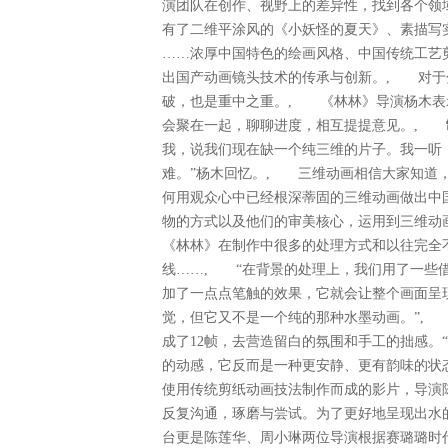
演团队在创作、视野上的差异性，找到各个领
有了二维平涂风的《小妖怪的夏天》、素描写
……浓厚中国特色的绘画风格、中国传统工艺
出国产动画镜头技术的传承与创新。, 对于
破，也是重中之重。, 《林林》导演杨木表
会聚在一起，聊聊进度，相互提提意见。,
我，说我们现在缺一个纯三维的片子。我一听
难。”杨木回忆。, 三维动画相信大家知道
何用观众心中已经根深蒂固的三维动画做出中
物的方式以及他们的审美核心，运用到三维动
《林林》在制作中很多的处理方式和以往完全
线……, “在背景的处理上，我们用了一些
加了一点点笔触的效果，它就会让整个画面呈
觉，但它又不是一个纯的那种水墨动画。”,
成了12帧，去营造留白的氛围和手工的拙感。
的动感，它反而是一种更安静、更有韵味的状
使用传统剪纸动画技法制作而成的影片，导演
反复沟通，琢磨与尝试。为了更好地呈现出水
台更是陈莲华、周小琳两位导演根据赛璐璐