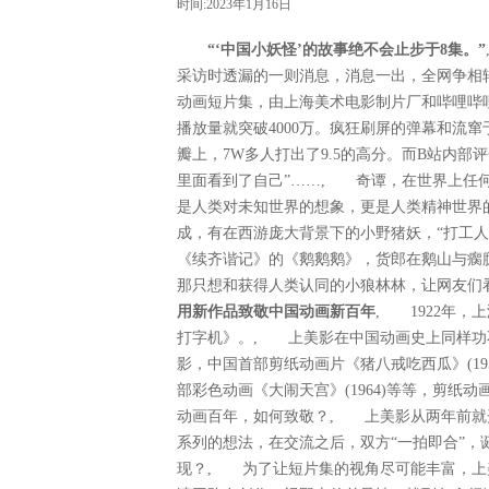
时间:2023年1月16日
“‘中国小妖怪’的故事绝不会止步于8集。”
采访时透漏的一则消息，消息一出，全网争相
动画短片集，由上海美术电影制片厂和哔哩哔哩
播放量就突破4000万。疯狂刷屏的弹幕和流
瓣上，7W多人打出了9.5的高分。而B站内部
里面看到了自己”……, 奇谭，在世界上任
是人类对未知世界的想象，更是人类精神世界
成，有在西游庞大背景下的小野猪妖，“打工
《续齐谐记》的《鹅鹅鹅》，货郎在鹅山与瘸
那只想和获得人类认同的小狼林林，让网友
用新作品致敬中国动画新百年
, 1922年
打字机》。, 上美影在中国动画史上同样功
影，中国首部剪纸动画片《猪八戒吃西瓜》(195
部彩色动画《大闹天宫》(1964)等等，剪
动画百年，如何致敬？, 上美影从两年前就
系列的想法，在交流之后，双方“一拍即合”
现？, 为了让短片集的视角尽可能丰富，上