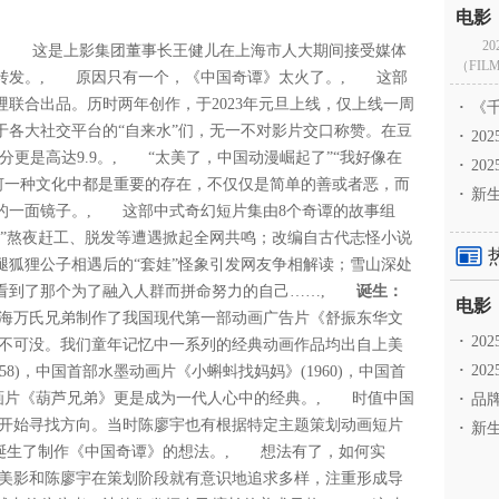
2
, 这是上影集团董事长王健儿在上海市人大期间接受媒体
（FILM
转发。, 原因只有一个，《中国奇谭》太火了。, 这部
联合出品。历时两年创作，于2023年元旦上线，仅上线一周
·
《千
窜于各大社交平台的“自来水”们，无一不对影片交口称赞。在豆
·
2
评分更是高达9.9。, “太美了，中国动漫崛起了”“我好像在
·
20
何一种文化中都是重要的存在，不仅仅是简单的善或者恶，而
·
新生
的一面镜子。, 这部中式奇幻短片集由8个奇谭的故事组
人”熬夜赶工、脱发等遭遇掀起全网共鸣；改编自古代志怪小说
腿狐狸公子相遇后的“套娃”怪象引发网友争相解读；雪山深处
们看到了那个为了融入人群而拼命努力的自己……,
诞生：
，上海万氏兄弟制作了我国现代第一部动画广告片《舒振东华文
·
2
不可没。我们童年记忆中一系列的经典动画作品均出自上美
·
20
8)，中国首部水墨动画片《小蝌蚪找妈妈》(1960)，中国首
纸动画片《葫芦兄弟》更是成为一代人心中的经典。, 时值中国
·
品牌
开始寻找方向。当时陈廖宇也有根据特定主题策划动画短片
·
新生
，诞生了制作《中国奇谭》的想法。, 想法有了，如何实
美影和陈廖宇在策划阶段就有意识地追求多样，注重形成导