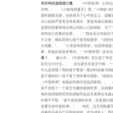
用共鸣传递情感力量
, 《中国奇潭》之所以
共鸣。, 《小妖怪的夏天》里，“小猪妖”
题时踌躇无措，但依然为了心中的正义，提醒
关心他葫芦里有没有装满水，更是传递出家庭
是那些想要获得自我认同的人们的缩影，为了
得到自己想要的结果。, “我在后台也收到
片之前，确实曾担心孩子是否能接受，“没想
分温暖。”, “人类是有国界的，但是情感
事，民族的就是世界的。”《中国奇谭》技
看？
, 爆火中，《中国奇谭》也引发了争议
起关注与讨论。, 这位家长在发文中称，“
什么反应呢？我的孩子看第一集的时候被乌鸦
孩子看的吗？孩子看了绝对童年阴影。”他指
《中国奇谭》未能起到相关有益的影响。, 
孩子创造了一个真空无菌的精神世界，实则最
海科技情报研究所协调辅导处处长葛菁在专题
护都不可取，“孩子是祖国的未来，也是我们
也要为创作者松绑。”, 对此，总导演陈廖
动画作品有自己不同的使命。作为成年人，我