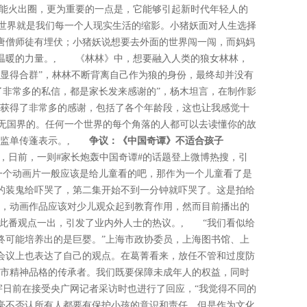
能火出圈，更为重要的一点是，它能够引起新时代年轻人的
的世界就是我们每一个人现实生活的缩影。小猪妖面对人生选择
唐僧师徒有埋伏；小猪妖说想要去外面的世界闯一闯，而妈妈
温暖的力量。, 《林林》中，想要融入人类的狼女林林，
“显得合群”，林林不断背离自己作为狼的身份，最终却并没有
了非常多的私信，都是家长发来感谢的”，杨木坦言，在制作影
到获得了非常多的感谢，包括了各个年龄段，这也让我感觉十
是无国界的。任何一个世界的每个角落的人都可以去读懂你的故
术总监单传蓬表示。,
争议：《中国奇谭》不适合孩子
，日前，一则#家长炮轰中国奇谭#的话题登上微博热搜，引
一个动画片一般应该是给儿童看的吧，那作为一个儿童看了是
的装鬼给吓哭了，第二集开始不到一分钟就吓哭了。这是拍给
出，动画作品应该对少儿观众起到教育作用，然而目前播出的
此番观点一出，引发了业内外人士的热议。, “我们看似给
终可能培养出的是巨婴。”上海市政协委员，上海图书馆、上
会议上也表达了自己的观点。在葛菁看来，放任不管和过度防
城市精神品格的传承者。我们既要保障未成年人的权益，同时
宇日前在接受央广网记者采访时也进行了回应，“我觉得不同的
毫不否认所有人都要有保护小孩的意识和责任。但是作为文化