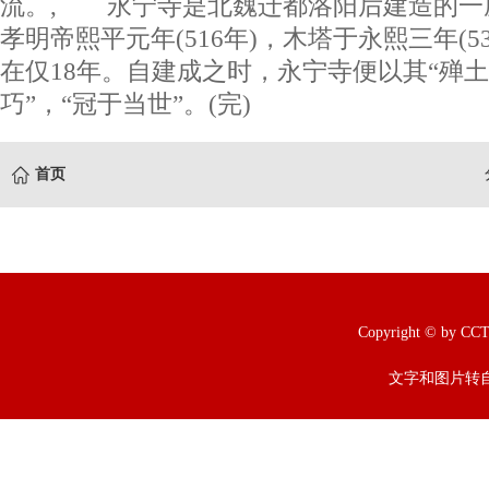
流。, 永宁寺是北魏迁都洛阳后建造的一
孝明帝熙平元年(516年)，木塔于永熙三年(5
在仅18年。自建成之时，永宁寺便以其“殚
巧”，“冠于当世”。(完)
首页
Copyright © b
文字和图片转