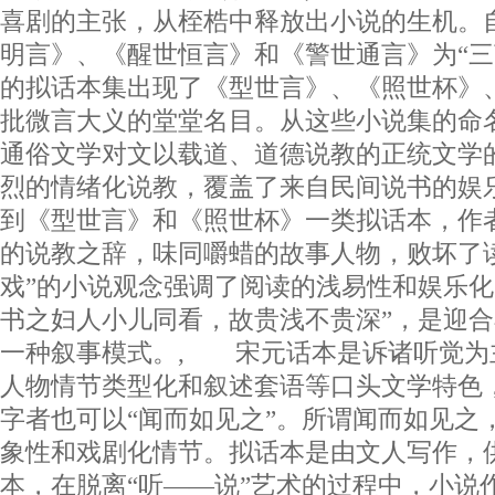
喜剧的主张，从桎梏中释放出小说的生机。
明言》、《醒世恒言》和《警世通言》为“三
的拟话本集出现了《型世言》、《照世杯》
批微言大义的堂堂名目。从这些小说集的命
通俗文学对文以载道、道德说教的正统文学
烈的情绪化说教，覆盖了来自民间说书的娱
到《型世言》和《照世杯》一类拟话本，作
的说教之辞，味同嚼蜡的故事人物，败坏了
戏”的小说观念强调了阅读的浅易性和娱乐化
书之妇人小儿同看，故贵浅不贵深”，是迎
一种叙事模式。, 宋元话本是诉诸听觉为
人物情节类型化和叙述套语等口头文学特色
字者也可以“闻而如见之”。所谓闻而如见之
象性和戏剧化情节。拟话本是由文人写作，
本，在脱离“听——说”艺术的过程中，小说