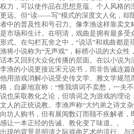
权力，可以使作品在思想意蕴、个人风格的
更远。但“读——写”模式的深度文人化，却
者中的普及性和号召力。像李渔这样靠卖文
是市场和生计。在明清，戏曲是拥有最多受
形式。在勾栏瓦舍之中，“说话”和戏曲都是
渔将小说称为“无声戏”，标榜小说的大众性
话本又回到大众化传播的层面。在以小说为
李渔的小说更接近宋元说书，而非告诫连
他用游戏消解小说受史传文学、雅文学规范
格，自豪地宣称：“惟我填词不卖愁，一夫不
说也采取教化之论，但填词之为游戏的理论
文人的正统说教。李渔声称“大约弟之诗文
向坊人购书，但有展阅数订而颐不疾解者，
感让一本正经的告诫、教化变了味道。, 李
出现的背景是明清之际戏曲艺术的流行。与