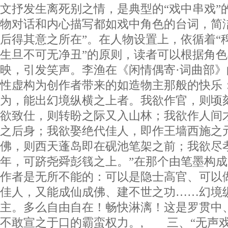
文抒发生离死别之情，是典型的“戏中串戏”
物对话和内心描写都如戏中角色的台词，简
后得其意之所在”。在人物设置上，依循着“
生旦不可无净丑”的原则，读者可以根据角
映，引发笑声。李渔在《闲情偶寄·词曲部
性虚构为创作者带来的如造物主那般的快乐
为，能出幻境纵横之上者。我欲作官，则顷
欲致仕，则转盼之际又入山林；我欲作人间
之后身；我欲娶绝代佳人，即作王墙西施之
佛，则西天蓬岛即在砚池笔架之前；我欲尽
年，可跻尧舜彭篯之上。”在那个由笔墨构
作者是无所不能的：可以是隐士高官、可以
佳人，又能成仙成佛、建不世之功……幻境
主。多么自由自在！畅快淋漓！这是罗贯中
不敢宣之于口的霸蛮权力。, 三、“无声戏