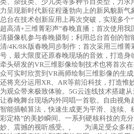
类、杂技类、少儿类等多种节目类型，力求
力呈现新时代新征程蓬勃向上的新风貌新气
总台在技术创新应用上再次突破，实现多个“首
超高清+三维菁彩声”春晚直播；首次使用我
清摄像机参与春晚摄制；利用总台首创的智
清/4K/8K版春晚同步制作；首次采用三维
号，最大限度还原春晚现场的音效，打造身
牵头研发的VR三维影像绘制技术也将首次
众可实时欣赏到VR画师绘制三维影像的生
还将充分运用XR、AR等前沿科技，打造惟
为观众带来极致体验。5G云连线技术搭建
让春晚舞台现场内外同唱一首歌。自由视角
智能插帧算法，快速生成更为平滑、连续、稳
彩定格”的美妙瞬间。一系列硬核科技的充
妙、震撼的视听感受。, 为满足受众多样