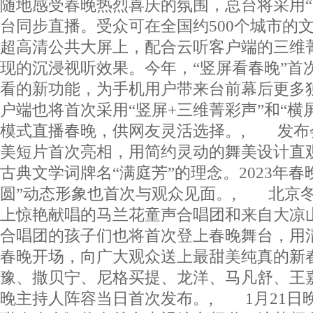
随地感受春晚热烈喜庆的氛围，总台将采用“
台同步直播。受众可在全国约500个城市的文
超高清公共大屏上，配合云听客户端的三维
现的沉浸视听效果。今年，“竖屏看春晚”首
看的新功能，为手机用户带来台前幕后更多
户端也将首次采用“竖屏+三维菁彩声”和“横
模式直播春晚，供网友灵活选择。, 发布
美短片首次亮相，用简约灵动的舞美设计直
古典文学词牌名“满庭芳”的理念。2023年春
圆”动态形象也首次与观众见面。, 北京
上惊艳献唱的马兰花童声合唱团和来自大凉
合唱团的孩子们也将首次登上春晚舞台，用
春晚开场，向广大观众送上最甜美纯真的新
豫、撒贝宁、尼格买提、龙洋、马凡舒、王嘉
晚主持人阵容当日首次发布。, 1月21日晚