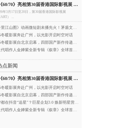
电影《60/70》亮相第30届香港国际影视展 冲刺戛纳备
026年3月17日至20日，第30届香港国际影视展
ART） ...
里江山图》动画微短剧未播先火！茅盾文学奖IP首
025冬暖影展奔赴广州，以光影开启时空对话
25冬暖影展自北京启幕，四部国产新作传递银幕温情
代唱作人金婵紫全新专辑《叙章》全球首发，颠覆
热点新闻
电影《60/70》亮相第30届香港国际影视展 冲刺戛纳备
025冬暖影展奔赴广州，以光影开启时空对话
25冬暖影展自北京启幕，四部国产新作传递银幕温情
都在抖音“追星”？巨星企划3.0 焕新明星营销，让
代唱作人金婵紫全新专辑《叙章》全球首发，颠覆