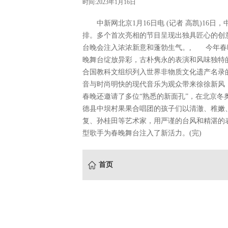
时间:2023年1月16日
中新网北京1月16日电 (记者 高凯)16日
排。多个首次亮相的节目呈现出独具匠心的创
台晚会注入浓浓新意和蓬勃生气。, 今年春
晚舞台绽放异彩，古朴隽永的表演和风味独特
合国教科文组织列入世界非物质文化遗产名录
音与时尚明快的现代音乐为观众带来徐徐新风
春晚还邀请了多位“熟悉的新面孔”，在北京
德县中坝村果果合唱团的孩子们以清澈、稚嫩
复、孙桂田等艺术家，用严谨的台风和精湛的
型歌手为春晚舞台注入了新活力。(完)
首页