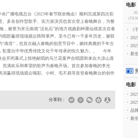
2
，中央广播电视总台《2023年春节联欢晚会》顺利完成第四次彩
（FILM
意。多名创作型歌手、实力派演员也首次登上春晚舞台，为整
晚，被誉为宋元南戏“活化石”的地方戏曲剧种莆仙戏首次在春
·
《千
的唱腔赢得现场观众阵阵掌声。至今已有一千多年历史，被联
·
2
的“南音”，也首次融入春晚的创意节目中，婉转典雅的千年古
·
20
，彰显出中华优秀传统文化千年传承的恒久魅力。, 今年
·
新生
冬奥会开闭幕式上惊艳献唱的马兰花童声合唱团和来自大凉山喜
、充满欢乐和希望的歌声为春晚开场。首次参加春晚的李光
表演赢得现场观众喝彩。小柯、毛不易等首登春晚舞台的创作
·
2
分享到：
·
20
·
品牌
·
新生