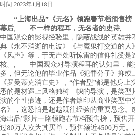
时间:2023年1月18日
“上海出品”《无名》领跑春节档预售榜
幕后
,
不一样的程耳，无名者的史诗
, 
中国观众的影视经验里，隐蔽战线的英雄并
典《永不消逝的电波》《与魔鬼打交道的人
《风声》等，于无声处听惊雷的信仰礼赞是
核。, 中国观众对导演程耳的认知里，能
多，但无论他的毕业作品《犯罪分子》抑或
《罗曼蒂克消亡史》，“作者型”都是他身上
悉的题材遇上风格独树一帜的导演，是类型
演的个性痕迹，还是作者烙印从商业类型中
名》，这恐怕是超越既往经验的重要悬念。
海出品”影片一路领跑春节档预售榜，预售开
过80万人次为其买单，预售额近4500万元