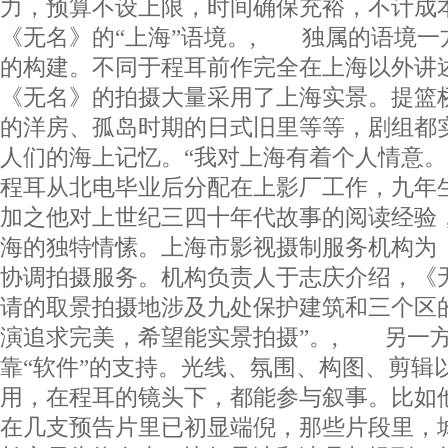
力，预算不设上限，时间确保充裕，不计成
《无名》的“上海”语境。, 独属的语境一
的构建。不同于程耳前作完全在上海以外讲
《无名》的拍摄大量采用了上海实景。提篮
的洋房、孤岛时期的日式旧里等等，剧组都
人们的海上记忆。“我对上海有着个人情意。”1
程耳从北电毕业后分配在上影厂工作，九年
加之他对上世纪三四十年代故事的阅读经验
海的独特情愫。上海市影视摄制服务机构为
协调拍摄服务。机构负责人于志庆介绍，《
请的取景拍摄地涉及九处保护建筑和三个区
演追求完美，希望能实景拍摄”。, 另一
靠“软件”的支持。光线、氛围、构图、剪辑
用，在程耳的镜头下，都能参与叙事。比如
在几支预告片里已初显端倪，那些片段里，