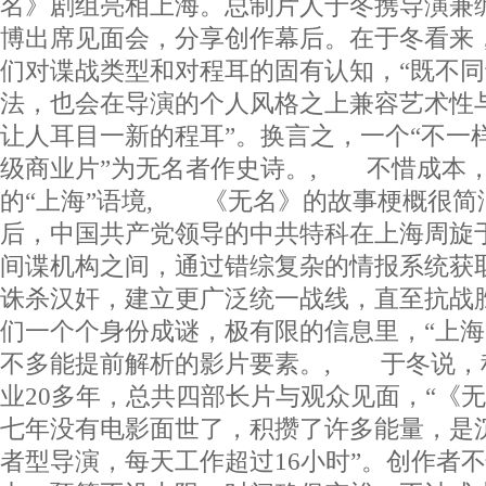
名》剧组亮相上海。总制片人于冬携导演兼
博出席见面会，分享创作幕后。在于冬看来
们对谍战类型和对程耳的固有认知，“既不
法，也会在导演的个人风格之上兼容艺术性
让人耳目一新的程耳”。换言之，一个“不一样
级商业片”为无名者作史诗。, 不惜成本
的“上海”语境, 《无名》的故事梗概很简
后，中国共产党领导的中共特科在上海周旋
间谍机构之间，通过错综复杂的情报系统获
诛杀汉奸，建立更广泛统一战线，直至抗战
们一个个身份成谜，极有限的信息里，“上海”
不多能提前解析的影片要素。, 于冬说，
业20多年，总共四部长片与观众见面，“《
七年没有电影面世了，积攒了许多能量，是
者型导演，每天工作超过16小时”。创作者