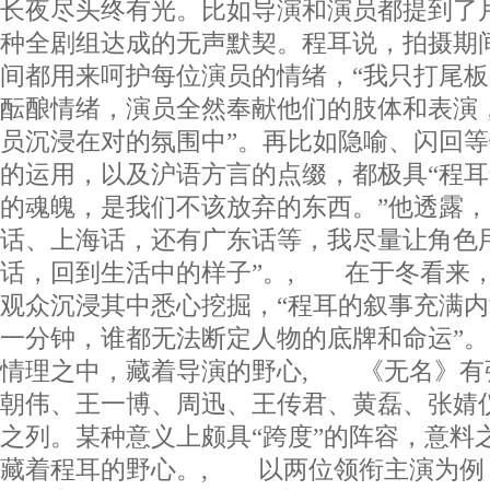
长夜尽头终有光。比如导演和演员都提到了片
种全剧组达成的无声默契。程耳说，拍摄期
间都用来呵护每位演员的情绪，“我只打尾
酝酿情绪，演员全然奉献他们的肢体和表演
员沉浸在对的氛围中”。再比如隐喻、闪回
的运用，以及沪语方言的点缀，都极具“程耳
的魂魄，是我们不该放弃的东西。”他透露，
话、上海话，还有广东话等，我尽量让角色
话，回到生活中的样子”。, 在于冬看来
观众沉浸其中悉心挖掘，“程耳的叙事充满
一分钟，谁都无法断定人物的底牌和命运”
情理之中，藏着导演的野心, 《无名》有
朝伟、王一博、周迅、王传君、黄磊、张婧
之列。某种意义上颇具“跨度”的阵容，意料
藏着程耳的野心。, 以两位领衔主演为例