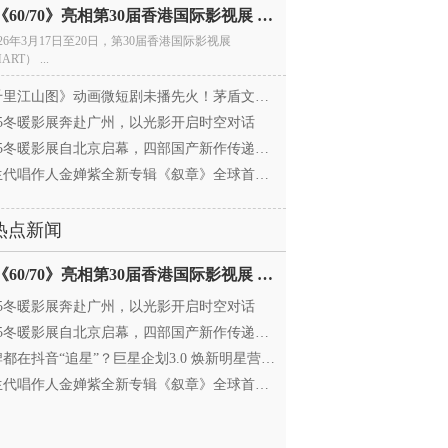
电影《60/70》亮相第30届香港国际影视展 冲刺戛纳备
026年3月17日至20日，第30届香港国际影视展
ART） ...
里江山图》动画微短剧未播先火！茅盾文学奖IP首
025冬暖影展奔赴广州，以光影开启时空对话
25冬暖影展自北京启幕，四部国产新作传递银幕温情
代唱作人金婵紫全新专辑《叙章》全球首发，颠覆
热点新闻
电影《60/70》亮相第30届香港国际影视展 冲刺戛纳备
025冬暖影展奔赴广州，以光影开启时空对话
25冬暖影展自北京启幕，四部国产新作传递银幕温情
都在抖音“追星”？巨星企划3.0 焕新明星营销，让
代唱作人金婵紫全新专辑《叙章》全球首发，颠覆