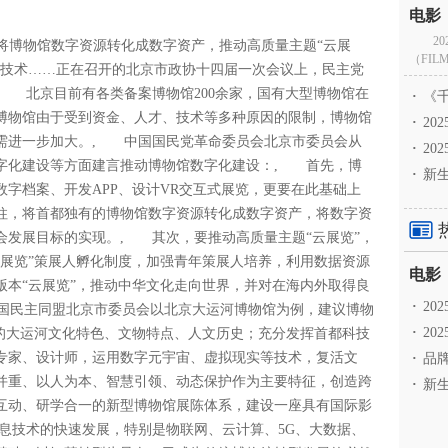
2
)将博物馆数字资源转化成数字资产，推动高质量主题“云展
（FILM
等技术……正在召开的北京市政协十四届一次会议上，民主党
, 北京目前有各类备案博物馆200余家，国有大型博物馆在
·
《千
博物馆由于受到资金、人才、技术等多种原因的限制，博物馆
·
2
需进一步加大。, 中国国民党革命委员会北京市委员会从
·
20
字化建设等方面建言推动博物馆数字化建设：, 首先，博
·
新生
字档案、开发APP、设计VR交互式展览，更要在此基础上
柱，将首都独有的博物馆数字资源转化成数字资产，将数字资
会发展目标的实现。, 其次，要推动高质量主题“云展览”，
云展览”策展人孵化制度，加强青年策展人培养，利用数据资源
版本“云展览”，推动中华文化走向世界，并对在海内外取得良
·
2
中国民主同盟北京市委员会以北京大运河博物馆为例，建议博物
·
20
京的大运河文化特色、文物特点、人文历史；充分发挥首都科技
专家、设计师，运用数字元宇宙、虚拟现实等技术，复活文
·
品牌
并重、以人为本、智慧引领、动态保护作为主要特征，创造跨
·
新生
互动、研学合一的新型博物馆展陈体系，建设一座具有国际影
息技术的快速发展，特别是物联网、云计算、5G、大数据、