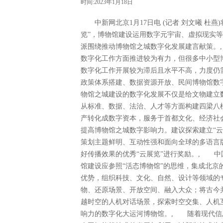
时间:2023年1月18日
中新网北京1月17日电 (记者 刘文曦 杜燕
览”，博物馆建设运用数字元宇宙、虚拟现实
派围绕推动博物馆之城数字化发展建言献策。
数字化工作方面推进较为有力，但很多中小型
数字化工作开展较为滞后且水平不高，力度仍
政策体系搭建、数据资源开放、民间博物馆数
物馆之城建设的数字化发展不仅是给文物建立数
从标准、数据、法治、人才等方面构建四梁八
产转化成数字资本，服务于首都文化、经济社
提高博物馆之城数字影响力。建议探索建立“
策划主题鲜明、互动性强和面向全球的多语言
好传播效果的优秀“云展览”进行奖励。, 
馆建设应参照“活态博物馆”的思维，集成北
优势，组织科技、文化、自然、设计等领域的
物、还原场景、开放空间、融入大众；将古今
越时空的人机对话场景，探索时空交集、人机
响力的数字化大运河博物馆。, 随着现代信