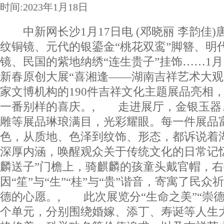
时间:2023年1月18日
中新网长沙1月17日电 (邓晓丽 李韵佳)
纹铜镜、元代的银鎏金“桃花双鸾”脚簪、明代
镜、民国的紫地纳绣“连生贵子”挂饰……1月
新春原创大展“喜湘逢——湖南吉祥艺术大观
家文博机构的190件吉祥文化主题展品亮相，
一番别样的喜庆。, 走进展厅，金银玉器
雕等展品琳琅满目，光彩耀眼。每一件展品
色，从质地、色泽到纹饰、形态，都诉说着
深厚内涵，唤醒观众关于传统文化的日常记
麟送子”门檐上，骑麒麟的孩童头戴官帽，
因“笙”与“生”“桂”与“贵”谐音，寄寓了民
德的心愿。, 此次展览分“生命之美”“崇德
个单元，分别围绕婚嫁、添丁、寿诞等人生