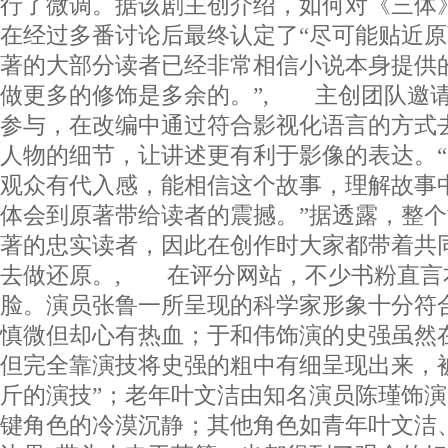
行了微调。据该剧主创介绍，如何对《三体
在经过多番讨论后最终认定了“尽可能贴近原
著的大部分读者已经非常相信小说本身提供
做更多的修饰是多余的。”, 主创团队邀
参与，在改编中通过符合影视化语言的方式
人物的细节，让讲述更有利于影像的表达。
观众有代入感，能相信这个故事，理解故事
体会到原著带给读者的震撼。”据透露，整
著的忠实读者，因此在创作时大家都带着共
去做还原。, 在评分网站，不少书粉直言
脸。演员张鲁一所呈现的科学家形象十分符
慎微但却心有热血；于和伟饰演的史强虽然
但完全靠演技将史强的粗中有细呈现出来，
斤的演技”；老年叶文洁由知名演员陈瑾饰
键角色的冷漠沉静；其他角色如青年叶文洁