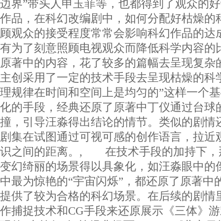
边界”带头人申玉菲等，也都得到了观众的
作品，在科幻改编剧中，如何分配好枯燥的
顾观众的接受程度常常会影响科幻作品的达
有为了刻意照顾电视观众而降低科学内容的
原著中的内容，花了较多的篇幅去呈现复杂
主创采用了一定的技术手段去呈现枯燥的科
理规律在时间和空间上是均匀的”这样一个
化的手段，经典还原了原著中丁仪通过台球
撞，引导汪淼得出结论的情节。类似的剧情
剧集在试图通过可视可感的创作语言，拉近
识之间的距离。, 在技术手段的加持下，
变幻绮丽的场景得以具象化，如汪淼眼中的
中最为惊艳的“宇宙闪烁”，都还原了原著中
提供了较为合格的科幻场景。在后续的剧情
作捕捉技术和CG手段来还原展示《三体》