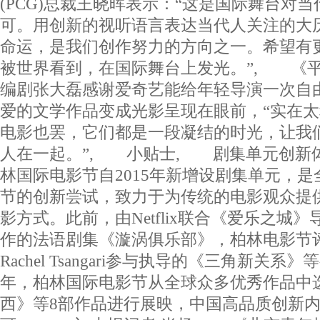
(PCG)总裁王晓晖表示：“这是国际舞台对
可。用创新的视听语言表达当代人关注的大
命运，是我们创作努力的方向之一。希望有
被世界看到，在国际舞台上发光。”, 《
编剧张大磊感谢爱奇艺能给年轻导演一次自
爱的文学作品变成光影呈现在眼前，“实在
电影也罢，它们都是一段凝结的时光，让我
人在一起。”, 小贴士, 剧集单元创新
林国际电影节自2015年新增设剧集单元，是
节的创新尝试，致力于为传统的电影观众提
影方式。此前，由Netflix联合《爱乐之城》导演Da
作的法语剧集《漩涡俱乐部》，柏林电影节评审
Rachel Tsangari参与执导的《三角新关
年，柏林国际电影节从全球众多优秀作品中
西》等8部作品进行展映，中国高品质创新