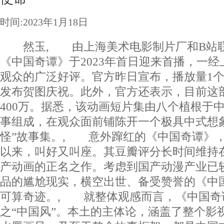
时间:2023年1月18日
然玉, 由上海美术电影制片厂和B站联
《中国奇谭》于2023年首日迎来首播，一
观众的广泛好评。官方昨日宣布，播放量1
发布贺图庆祝。此外，官方还表示，目前这
400万。据悉，该动画短片集由八个植根于
事组成，在观众面前铺陈开一个极具中式想
怪”故事集。, 意外蹿红的《中国奇谭》
以来，叫好又叫座。其豆瓣评分长时间维持
产动画的正名之作。考虑到国产动漫产业已
品的尴尬现实，横空出世、备受赞誉的《中
可算奇迹。, 就整体观感而言，《中国奇
之“中国风”。本土的主体论，涵盖了整个影