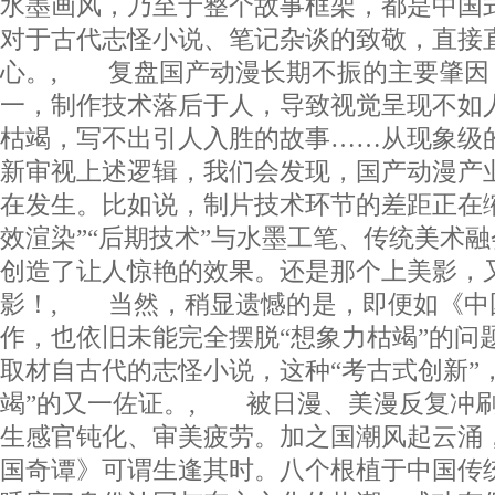
水墨画风，乃至于整个故事框架，都是中国
对于古代志怪小说、笔记杂谈的致敬，直接
心。, 复盘国产动漫长期不振的主要肇因
一，制作技术落后于人，导致视觉呈现不如
枯竭，写不出引人入胜的故事……从现象级
新审视上述逻辑，我们会发现，国产动漫产
在发生。比如说，制片技术环节的差距正在
效渲染”“后期技术”与水墨工笔、传统美术
创造了让人惊艳的效果。还是那个上美影，
影！, 当然，稍显遗憾的是，即便如《中
作，也依旧未能完全摆脱“想象力枯竭”的问
取材自古代的志怪小说，这种“考古式创新”
竭”的又一佐证。, 被日漫、美漫反复冲
生感官钝化、审美疲劳。加之国潮风起云涌
国奇谭》可谓生逢其时。八个根植于中国传