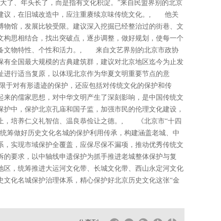
岁数大了、年头长了，而是指有文化积淀。”来自民盟界别的北京
建议，在旧城改造中，应注重赓续京味传统文化。, 他关
博物馆，发展比较受限。建议深入挖掘已经整治过的街巷、文
文构思相结合，找出突破点，逐步调整，做好规划，使每一个
备文物特性、个性和活力。, 来自文艺界别的北京市政协
保有全国最大规模的古典建筑群，建议对北京地区迄今为止发
址进行适当复原，以体现北京作为华夏文明重要节点的意
限于对有形遗迹的保护，还应包括对传统文化的保护和传
起来的儒家思想，对中华文明产生了深刻影响，是中国传统文
保护中，保护北京孔庙和国子监，加强市民的伦理文化建设，
止，培养仁义礼智信、温良恭俭让之德。, 《北京市“十四
要统筹做好历史文化名城的保护利用传承，构建涵盖老城、中
系，实现市域保护全覆盖，应保尽保不漏项，推动优秀传统文
拆的要求，以中轴线申遗保护为抓手推进老城整体保护与复
地区，统筹推进大运河文化带、长城文化带、西山永定河文化
史文化名城保护治理体系，精心保护好北京历史文化这张“金