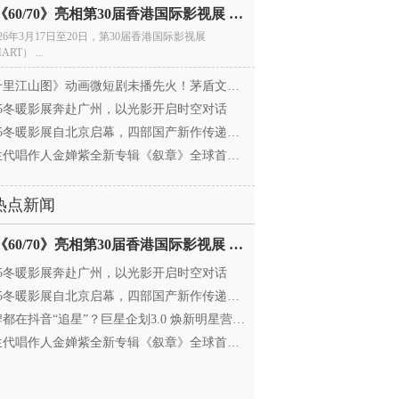
电影《60/70》亮相第30届香港国际影视展 冲刺戛纳备
026年3月17日至20日，第30届香港国际影视展
ART） ...
里江山图》动画微短剧未播先火！茅盾文学奖IP首
025冬暖影展奔赴广州，以光影开启时空对话
25冬暖影展自北京启幕，四部国产新作传递银幕温情
代唱作人金婵紫全新专辑《叙章》全球首发，颠覆
热点新闻
电影《60/70》亮相第30届香港国际影视展 冲刺戛纳备
025冬暖影展奔赴广州，以光影开启时空对话
25冬暖影展自北京启幕，四部国产新作传递银幕温情
都在抖音“追星”？巨星企划3.0 焕新明星营销，让
代唱作人金婵紫全新专辑《叙章》全球首发，颠覆