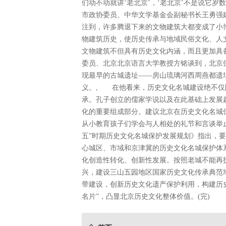
们动不动就讲‘老北京’，‘老北京’不是说它
市政协委员、中华文学基金会副秘书长王勇强
注到，许多腾退下来的文物建筑大都变成了小
物建筑历史，使历史传承与地域民俗文化、人
文物建筑不但具有历史文化内涵，而且更加具
委员、北京北京语言大学教授方铭谈到，北京
现最早的古城遗址——房山琉璃河西周燕都遗
义。, 在他看来，历史文化名城建设绝不仅
承。孔子创立的儒家学说以及在此基础上发展
化的重要组成部分。建议北京在历史文化名城
从小教育孩子们学会与人相处的礼节和言谈举
五”时期历史文化名城保护发展规划》指出，
心城区、市域和京津冀的历史文化名城保护体
化创造性转化、创新性发展。按照老城不能再
兴，建设三山五园地区国家历史文化传承典范
带建设，创新历史文化遗产保护利用，构建历
名片”，凸显北京历史文化整体价值。(完)