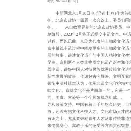
时间:2023年1月18日
中新网北京1月18日电 (记者 杜燕)作为
护。北京市政协十四届一次会议上，委员们围
护。, 来自教育界别的北京市政协委员、中
刺阶段，2023年2月将正式提交申遗文本。
过程。而以昆曲、京剧为代表的非物质文化遗
京中轴线申遗过程中阐发更多的非物质文化遗
展的故事，讲述文化遗产与中国人精神文化生
昆曲、京剧两个人类非物质文化遗产诞生和传
线申遗，讲好中国人对待民族优秀传统文化进
新性发展的故事，传递好古今辉映、文明互鉴
领衔主演杜镇杰认为，传承非遗文化守护精神
味文化”。京味文化不是片面单一的，它是一
同、美食、古迹等一个个具象概念组成。, 
导和政策支持。中国有着五千年悠久历史，目
够，还没有把文化科技人才、文化市场人才的
有识之士，尤其要鼓励青年人才从事传统非遗
来愉悦身心、寓教于乐的感受等方面贡献智慧