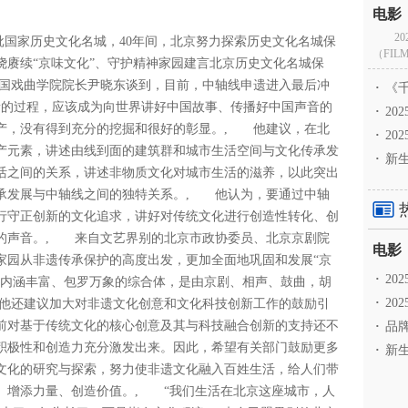
2
首批国家历史文化名城，40年间，北京努力探索历史文化名城保
（FILM
绕赓续“京味文化”、守护精神家园建言北京历史文化名城保
国戏曲学院院长尹晓东谈到，目前，中轴线申遗进入最后冲
·
《千
申遗的过程，应该成为向世界讲好中国故事、传播好中国声音的
·
2
产，没有得到充分的挖掘和很好的彰显。, 他建议，在北
·
20
产元素，讲述由线到面的建筑群和城市生活空间与文化传承发
·
新生
活之间的关系，讲述非物质文化对城市生活的滋养，以此突出
承发展与中轴线之间的独特关系。, 他认为，要通过中轴
行守正创新的文化追求，讲好对传统文化进行创造性转化、创
的声音。, 来自文艺界别的北京市政协委员、北京京剧院
家园从非遗传承保护的高度出发，更加全面地巩固和发展“京
·
2
个内涵丰富、包罗万象的综合体，是由京剧、相声、鼓曲，胡
·
20
他还建议加大对非遗文化创意和文化科技创新工作的鼓励引
前对基于传统文化的核心创意及其与科技融合创新的支持还不
·
品牌
积极性和创造力充分激发出来。因此，希望有关部门鼓励更多
·
新生
文化的研究与探索，努力使非遗文化融入百姓生活，给人们带
、增添力量、创造价值。, “我们生活在北京这座城市，人