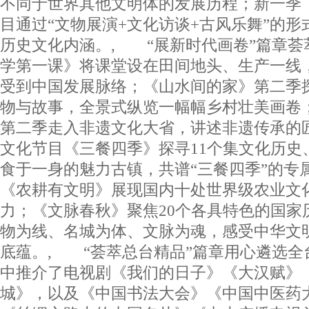
不同于世界其他文明体的发展历程；新一季
目通过“文物展演+文化访谈+古风乐舞”的
历史文化内涵。, “展新时代画卷”篇章荟
学第一课》将课堂设在田间地头、生产一线
受到中国发展脉络；《山水间的家》第二季
物与故事，全景式纵览一幅幅乡村壮美画卷
第二季走入非遗文化大省，讲述非遗传承的
文化节目《三餐四季》探寻11个集文化历史
食于一身的魅力古镇，共谱“三餐四季”的专
《农耕有文明》展现国内十处世界级农业文
力；《文脉春秋》聚焦20个各具特色的国家
物为线、名城为体、文脉为魂，感受中华文
底蕴。, “荟萃总台精品”篇章用心遴选全
中推介了电视剧《我们的日子》《大汉赋》
城》，以及《中国书法大会》《中国中医药