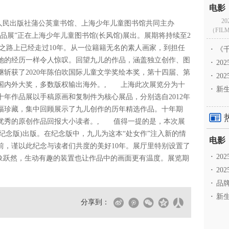
2
州人民出版社蒲公英童书馆、上海少年儿童图书馆共同主办
（FILM
品展”正在上海少年儿童图书馆(长风馆)展出。展期将持续至2
作之路上已经走过10年。从一位籍籍无名的素人画家，到担任
·
《千
她的经历一样令人惊叹。回望九儿的作品，涵盖独立创作、图
·
2
继斩获了2020年陈伯吹国际儿童文学奖绘本奖，第十四届、第
·
20
多国内外大奖，多数版权输出海外。, 上海此次展览分为十
·
新生
年作品展以手稿原画和复制件为核心展品，分别选自2012年
0余幅珍藏，集中回顾展示了九儿创作的历年精选作品。十年期
优秀的原创作品回报大小读者。, 值得一提的是，本次展
纪念版)出版。在纪念版中，九儿为这本“处女作”注入新的情
前，谨以此纪念与读者们共度的美好10年。展厅里特别设置了
·
2
形象跃然，生动有趣的装置也让作品中的画面更有温度。展览期
·
20
·
品牌
·
新生
分享到：