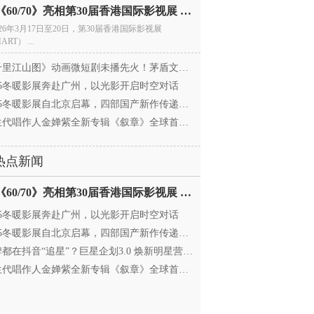
电影《60/70》亮相第30届香港国际影视展 冲刺戛纳备
026年3月17日至20日，第30届香港国际影视展
ART） ...
里江山图》动画微短剧未播先火！茅盾文学奖IP首
025冬暖影展奔赴广州，以光影开启时空对话
25冬暖影展自北京启幕，四部国产新作传递银幕温情
代唱作人金婵紫全新专辑《叙章》全球首发，颠覆
热点新闻
电影《60/70》亮相第30届香港国际影视展 冲刺戛纳备
025冬暖影展奔赴广州，以光影开启时空对话
25冬暖影展自北京启幕，四部国产新作传递银幕温情
都在抖音“追星”？巨星企划3.0 焕新明星营销，让
代唱作人金婵紫全新专辑《叙章》全球首发，颠覆