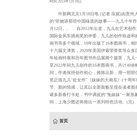
时间:2023年1月18日
中新网北京1月18日电 (记者 应妮)由贵
的“听她讲那些中国味道的故事——九儿十年作
月12日。, 自2012年出道，九儿在艺术创
国际金风车插画奖的评委，九儿的创作轨迹和
画书等多个领域，10年出版了16本图画书，相
十六届文津奖，2020年美国伊索荣誉奖等众
年绘画特展和历年图书作品展两个篇章，九儿十
至2022年间九儿创作的16本图画书，共计4
间，作者保持创作初心，推陈出新，用一部部
览正值九儿“处女作”《妹妹的大南瓜》(十周年
节、新的情感，让其以全新面貌呈现在读者面
诸多新春打卡处，书中调皮的“兔妹妹”一家
间，上海少图还将推出一系列特色活动。(完)
首页