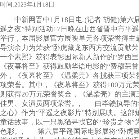
时间:2023年1月18日
中新网晋中1月18日电 (记者 胡健)第六
遥之夜”特别活动17日晚在山西省晋中市平遥
举行，本届影展官方展映单元各项荣誉得主
导演余力为荣获“卧虎藏龙东西方交流贡献荣
一个素熙》获得表彰国际新人新作的“罗西里
《夜幕将至》获得鼓励华语电影的“费穆荣誉
外，《夜幕将至》《温柔壳》各揽获三项荣
项荣誉。其中，《夜幕将至》获得100万元
则获得20万元荣誉奖金，《温柔壳》的主演
佳男、女演员两项荣誉。, 由毕赣执导的
之心》作为“平遥之夜影片”特别展映。这部
童话故事，以一只黑猫寻找它的“珍贵之物”
色彩。, 第六届平遥国际电影展将“卧虎