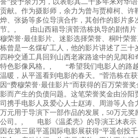
誉”授予余力为，以表彰其二十多年来对华
贡献。作为摄影师，余力为曾与贾樟柯、许
烨、张扬等多位导演合作，其创作的影片多
节。, 由山西籍导演菅浩栋执导的剧情片
穆荣誉·最佳影片、迷影选择荣誉、桐叶荣
栋曾是一名煤矿工人，他的影片讲述了三十
四种交通工具回到山西老家路途中的见闻和
特色影像风格。, “希望我们电影人的路
温暖，从平遥看到电影的春天。”菅浩栋在
因“费穆荣誉·最佳影片”而获得的百万荣誉
影而产生的负债问题。这笔荣誉奖金由汾阳
司携手电影人及爱心人士赵涛、周游等人合力
万元用于导演下一部作品的发展，50万元奖
公司。, 电影《温柔壳》的导演王沐表示
因在第三届平遥国际电影展获得“平遥创投千