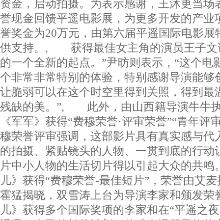
资金，启动拍摄。为表示感谢，王沐更当场
誉现金回馈平遥电影展，为更多开发的产业
誉奖金为20万元，由第六届平遥国际电影展
供支持。, 获得最佳女主角的演员王子文说
的一个全新的起点。”尹昉则表示，“这个电
个非常非常特别的体验，特别感谢导演能够
让脆弱可以在这个时空里得到关照，得到最
残缺的美。”, 此外，由山西籍导演牛牛
《军军》获得“费穆荣誉·评审荣誉”“青年评
穆荣誉评审强调，这部影片具有真实感与代
的拍摄、紧贴镜头的人物、一贯到底的行动
片中小人物的生活切片得以引起大众的共鸣
儿》获得“费穆荣誉-最佳短片”，荣誉由艾麦
霍猛揭晓，双雪涛上台为导演李家和颁发荣
儿》获得多个国际奖项的李家和在“平遥之夜