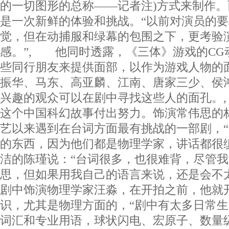
的一切图形的总称——记者注)方式来制作
是一次新鲜的体验和挑战。“以前对演员的
觉，但在动捕服和绿幕的包围之下，更考验
感。”, 他同时透露，《三体》游戏的CG
些同行朋友来提供面部，以作为游戏人物的
振华、马东、高亚麟、江南、唐家三少、侯
兴趣的观众可以在剧中寻找这些人的面孔。
这个中国科幻故事付出努力。饰演常伟思的
艺以来遇到在台词方面最有挑战的一部剧，
的东西，因为他们都是物理学家，讲话都很
洁的陈瑾说：“台词很多，也很难背，尽管
思，但如果用我自己的语言来说，还是会不
剧中饰演物理学家汪淼，在开拍之前，他就
识，尤其是物理方面的，“剧中有太多日常
词汇和专业用语，球状闪电、宏原子、数量