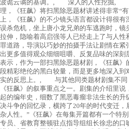
波诡云谲的基调。, 深入的人性挖掘, 
理，《狂飙》将扫黑除恶题材讲述得非常“有
上，《狂飙》的不少镜头语言都设计得很有
误杀危机，坐上唐小龙兄弟的车逃跑时，镜
拉伸，隐喻着高启强等人已经走上了与人性
罪道路，导演以巧妙的拍摄手法让剧情在紧
出更多值得观众细细咀嚼、反复品味的深刻
表示，作为一部扫黑除恶题材剧，《狂飙》
段精彩绝伦的黑白较量，而是更多地深入到
实的反思上。, 与其他同类题材剧集不同，
《狂飙》的叙事重点之一。剧集的介绍里说
起的编年史，细数了黑恶毒瘤非法生长的升
决斗争的回忆录，横跨了20年的时代变迁，
杂人性。”《狂飙》在每集开篇都有一个特
专员、省教育整顿驻点指导组组长徐忠的口