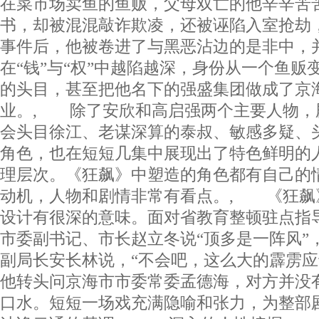
在菜市场卖鱼的鱼贩，父母双亡的他辛辛苦
书，却被混混敲诈欺凌，还被诬陷入室抢劫
事件后，他被卷进了与黑恶沾边的是非中，
在“钱”与“权”中越陷越深，身份从一个鱼贩
的头目，甚至把他名下的强盛集团做成了京
业。, 除了安欣和高启强两个主要人物，
会头目徐江、老谋深算的泰叔、敏感多疑、
角色，也在短短几集中展现出了特色鲜明的
理层次。《狂飙》中塑造的角色都有自己的
动机，人物和剧情非常有看点。, 《狂飙
设计有很深的意味。面对省教育整顿驻点指
市委副书记、市长赵立冬说“顶多是一阵风”
副局长安长林说，“不会吧，这么大的霹雳应
他转头问京海市市委常委孟德海，对方并没
口水。短短一场戏充满隐喻和张力，为整部