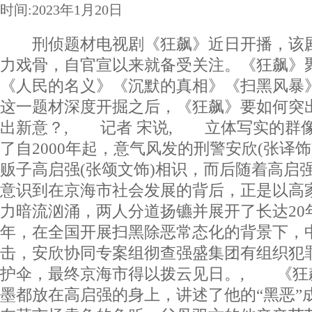
时间:2023年1月20日
刑侦题材电视剧《狂飙》近日开播，该剧
力戏骨，自官宣以来就备受关注。《狂飙》
《人民的名义》《沉默的真相》《扫黑风暴
这一题材深度开掘之后，《狂飙》要如何突
出新意？, 记者 宋说, 立体写实的群
了自2000年起，意气风发的刑警安欣(张译
贩子高启强(张颂文饰)相识，而后随着高启
意识到在京海市社会发展的背后，正是以高
力暗流汹涌，两人分道扬镳并展开了长达20年
年，在全国开展扫黑除恶常态化的背景下，
击，安欣协同专案组彻查强盛集团有组织犯
护伞，最终京海市得以拨云见日。, 《狂
墨都放在高启强的身上，讲述了他的“黑恶”