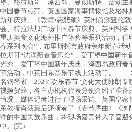
堡、格拉斯哥、泽西岛、曼彻斯特，活动主要
中国春节点亮、英国国家海事博物馆及格林
新年庆典、《敦煌•慈悲颂》英国首演暨伦
会、特拉法加广场中国春节庆典、英国科学博
重庆美食文化海外推广体验等系列活动，伯
春系列晚会”，布里斯托市政府兔年新春活
拉斯哥“沈洋新春音乐会”，爱丁堡中国新年
光秀、爱丁堡中国新年庆典，泽西岛政府春
节活动，中英国际音乐节线上活动等。, 
名钢琴家、2023“欢乐春节”文化大使郎朗
视频贺辞，各主办机构代表分别介绍了准备
情况，媒体记者进行了现场采访。英国皇家
系教授肖荻最后还演奏了《春节序曲》《浏
详的中国民族乐曲，将现场嘉宾带入了喜迎
中。(完)