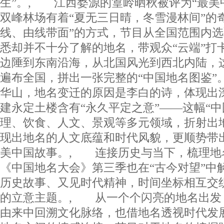
生”。, 江西婺源的篁岭晒秋被评为“最美
双峰林场有着“夏无三日晴，冬雪漫林间”的
线、由线带面”的方式，节目从全国范围内
悉却并不十分了解的地名，带观众“云端”打
边陲到东南沿海，从北国风光到西北内陆，
遍布全国，拼出一张完整的“中国地名图鉴”
华山，地名变迁的原因是李白的诗，体现出
建永定土楼含有“永久平定之意”——这幅“中
理、饮食、人文、景观等多元领域，折射出
现出地名的人文底蕴和时代风貌，更顺势带
美中国故事。, 连接历史与当下，梳理地
《中国地名大会》第三季也在“古今对望”中
历史故事、又见时代精神，时间坐标相互交
的立意主题。, 从一个个闪亮的地名出发
由来中回溯文化脉络，也借地名透视时代发