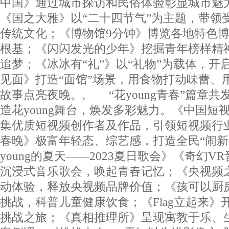
中国》通过城市探访和民俗体验彰显城市魅
《国之大雅》以“二十四节气”为主题，带领
传统文化；《博物馆9分钟》博览各地特色
根基；《闪闪发光的少年》挖掘青年榜样精
追梦；《冰冰有“礼”》以“礼物”为载体，开
见面》打造“面馆”场景，用食物打动味蕾、
故事点亮夜晚。, “花young青春”篇章共
造花young舞台，焕发多彩魅力。《中国短
集优质短视频创作者及作品，引领短视频行业发
春晚》极富年轻态、综艺感，打造全民“闹新
young的夏天——2023夏日歌会》《奇幻
沉浸式音乐歌会，唤起青春记忆；《央视频
动体验，释放央视频品牌价值；《孩可以厨房
挑战，科普儿童健康饮食；《Flag立起来》
挑战之旅；《真相推理所》呈现寓教于乐、