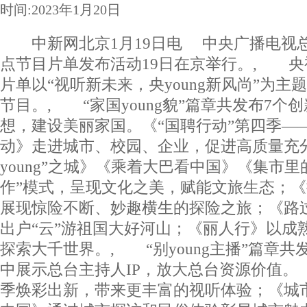
时间:2023年1月20日
中新网北京1月19日电 中央广播电视总台
点节目片单发布活动19日在京举行。, 央视
片单以“视听新未来，央young新风尚”为主
节目。, “家国young貌”篇章共发布7个
想，建设美丽家国。《“国聘行动”第四季—
动》走进城市、校园、企业，促进高质量充
young”之城》《乘着大巴看中国》《集市
作”模式，呈现文化之美，赋能文旅生态；
展现惊险不断、妙趣横生的探险之旅；《路
出户“云”游祖国大好河山；《丽人行》以成
探索大千世界。, “别young主播”篇章共
中展示总台主持人IP，放大总台资源价值。《
季焕彩出新，带来更丰富的视听体验；《城