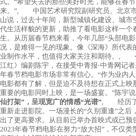
式。“希望失去的那些美好时光，能够在春
来。”, 中国艺术研究院副研究员、北京
山说，过去十年间，新型城镇化建设、城市
代生活样貌的更新，助推了看电影这样一个春
生。从历届春节档来看，今年几部“头部电影”
况，是难得一见的现象。像《深海》所代表
业制作水平，也值得大家关注和期待。, 
江红》编剧陈宇，在接受中青报·中青网记者采
年春节档电影市场非常有信心。“作为业内
电影都有了解，但是迫不及待想在正式上映
重要的电影同时上映，是一场盛宴。”陈
仙打架”，呈现宽广的情感“光谱”
, 经历
重新走进影院。一场漫长的“久别重逢”之后
出了更高要求。从目前已举办首映式或已预
2023年春节档电影在努力“放大招”，不仅