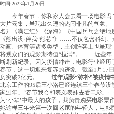
时间:2023年1月20日
今年春节，你和家人会去看一场电影吗？,
大片云集，呈现出久违的热闹非凡的气象。
名》《满江红》《深海》《中国乒乓之绝地
《熊出没·伴我“熊芯”》……不仅包含科幻
动画、体育等诸多类型，主创阵容上也呈现“
将观众们的观影期待值“拉满”。, 近些年
断刷新纪录。因为疫情冲击，电影行业经历
春节，这一切迎来复苏的迹象。截至1月17
房突破2亿元。,
过年观影“弥补”被疫情
北京工作的95后王小洛已经连续三个春节没
家过年。“春节我会和表弟表妹去看电影。
为‘小辈’中最大的孩子，我负责购买电影票
她这样三年来第一次回老家的年轻人，电影