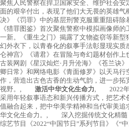
聚焦人民警察在捍卫国家安全、维护社会安
面的艰辛付出，表现了他们大无畏的英雄气
决》《罚罪》中的基层刑警克服重重阻碍除
《猎罪图鉴》首次聚焦警察中模拟画像师的
一新。《重生之门》揭露了文物盗窃等新型
幻外衣下，以青春化的叙事手法彰显现实质
仑神宫》《请君》在冒险与奇幻题材创作
古装网剧《星汉灿烂·月升沧海》《苍兰诀
卿日常》和网络电影《青面修罗》以天马行
作，营造出古色古香的生动气韵，进一步拓
视野。,
激活中华文化生命力
, 202
采用年轻叙事语态和新兴传播方式，把艺术
值融合起来，把中华美学精神和当代审美追
华文化生命力。, 深入挖掘传统文化精髓
综艺节目《2022“中国节日”系列节目》《“