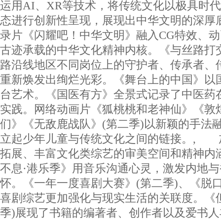
运用AI、XR等技术，将传统文化以极具时
态进行创新性呈现，展现出中华文明的深厚
录片《闪耀吧！中华文明》融入CG特效、
古迹承载的中华文化精神内核。《与丝路打
路沿线地区不同岗位上的守护者、传承者、
重新焕发出绚烂光彩。《舞台上的中国》以
台艺术。《国医有方》全景式记录了中医药
实践。网络动画片《狐桃桃和老神仙》《敦
们》《无敌鹿战队》(第二季)以新颖的手法
立起少年儿童与传统文化之间的链接。, 
拓展、丰富文化类综艺的审美空间和精神内
不息·港乐季》用音乐沟通心灵，激发内地
怀。《一年一度喜剧大赛》(第二季)、《脱口
喜剧综艺更加强化与现实生活的关联度。《
季)展现了书籍的编著者、创作者以及爱书