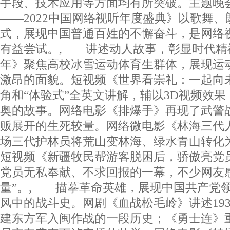
手段、技术应用等方面均有所突破。主题晚
——2022中国网络视听年度盛典》以歌舞
式，展现中国普通百姓的不懈奋斗，是网络
有益尝试。, 讲述动人故事，彰显时代精
年》聚焦高校冰雪运动体育生群体，展现运
激昂的面貌。短视频《世界看崇礼：一起向
角和“体验式”全英文讲解，辅以3D视频效
奥的故事。网络电影《排爆手》再现了武警
贩展开的生死较量。网络微电影《林海三代
场三代护林员将荒山变林海、绿水青山转化
短视频《新疆牧民帮游客脱困后，骄傲亮党
党员无私奉献、不求回报的一幕，不少网友
量”。, 描摹革命英雄，展现中国共产党
风中的战斗史。网剧《血战松毛岭》讲述19
建东方军入闽作战的一段历史；《勇士连》