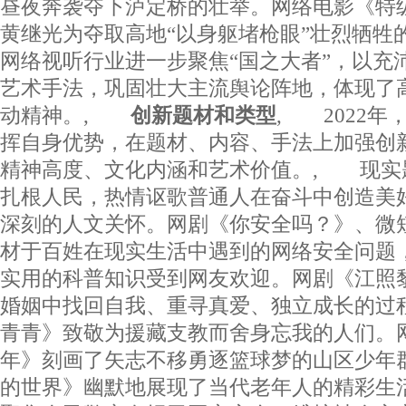
昼夜奔袭夺下泸定桥的壮举。网络电影《特
黄继光为夺取高地“以身躯堵枪眼”壮烈牺牲的
网络视听行业进一步聚焦“国之大者”，以充
艺术手法，巩固壮大主流舆论阵地，体现了
动精神。,
创新题材和类型
, 2022
挥自身优势，在题材、内容、手法上加强创
精神高度、文化内涵和艺术价值。, 现实
扎根人民，热情讴歌普通人在奋斗中创造美
深刻的人文关怀。网剧《你安全吗？》、微
材于百姓在现实生活中遇到的网络安全问题
实用的科普知识受到网友欢迎。网剧《江照
婚姻中找回自我、重寻真爱、独立成长的过
青青》致敬为援藏支教而舍身忘我的人们。
年》刻画了矢志不移勇逐篮球梦的山区少年
的世界》幽默地展现了当代老年人的精彩生