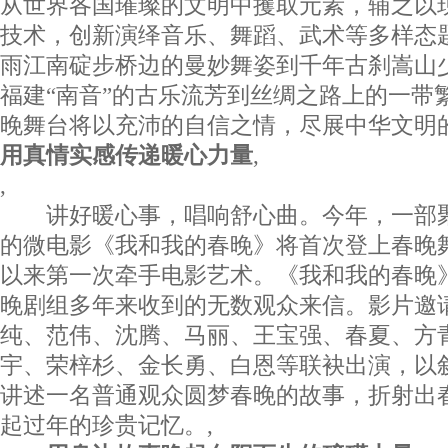
从世界各国璀璨的文明中攫取元素，辅之以
技术，创新演绎音乐、舞蹈、武术等多样态
雨江南碇步桥边的曼妙舞姿到千年古刹嵩山
福建“南音”的古乐流芳到丝绸之路上的一带
晚舞台将以充沛的自信之情，尽展中华文明
用真情实感传递暖心力量
,
,
讲好暖心事，唱响舒心曲。今年，一部
的微电影《我和我的春晚》将首次登上春晚
以来第一次牵手电影艺术。《我和我的春晚
晚剧组多年来收到的无数观众来信。影片邀
纯、范伟、沈腾、马丽、王宝强、春夏、方
宇、荣梓杉、金长勇、白恩等联袂出演，以
讲述一名普通观众圆梦春晚的故事，折射出
起过年的珍贵记忆。,