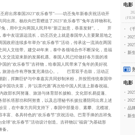
2
府出席泰国2023“欢乐春节”——叻丕兔年新春庆祝活动开
（FILM
同出席。杨欣向巴育赠送了2023“欢乐春节”兔年吉祥物和礼
吉祥兔，用中文向两国人民拜年“新正如意，恭喜发财”。, 开
·
《千
，泰中友谊源远流长，叻丕历史上就是泰国华人主要聚居地之
·
2
两国政府连续多年举办“欢乐春节”活动，传承这一流淌在两国
·
20
之间人文纽带。建交48年来，泰中各领域合作不断深化，造福
·
新生
人文交流迎来新的发展机遇。泰国人民已经做好各方面的准
中国的“欢乐春节”吉祥物，给泰国人民带来了兔年的美好祝
，旅游合作有序恢复充满信心。, 巴育双手击鼓，活动正
潮剧，挥舞巨铲与中泰嘉宾共同炒制米粉，并按照传统泰国华
鉴中国功夫茶，并“以茶代酒”再次给中国人民送上新春祝福。
·
2
内政部长阿努蓬、旅游与体育部长披帕、文化部长易提蓬、
·
20
务部长塔那功和阿努查，以及总理秘书长披拉潘陪同出席上述
彩纷呈，在中泰方共同支持下，泰国中部曼谷、素攀、北榄坡、
·
品牌
容丰富、各具特色的“欢乐春节”庆祝活动。巴育手捧的吉祥兔
·
新生
次为全球“欢乐春节”活动设计创造。吉祥物以“福袋”为基础形
兼备。