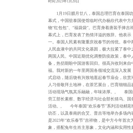
时间:2023年1月20日
1月19日腊月廿八，泰国总理巴育在泰国叻丕
幕式，中国驻泰国使馆临时代办杨欣代表中方共
物“红包包”、“福袋袋”。巴育身着唐装手捧
幕式上，巴育发表了热情洋溢的致辞。他表示
一。泰国人民素有隆重庆祝春节的传统。泰中
人民血液中的共同文化基因，极大拉紧了泰中
两国人民。中国近期优化调整防疫政策，泰中
备，热切期盼中国游客回归。很高兴收到来自
福。我对新的一年里两国各领域交流深入发展
式启动，随后饶有兴致地逛起春节庙会，欣赏
人习俗敬拜土地神，在茶艺展台，巴育细细品
活动现场气氛其乐融融，年味浓厚。, 泰国
劳工部长素察、数字经济与社会部长猜乌、国
活动。, 今年泰国“欢乐春节”系列活动精
叻丕，以及泰南的合艾、普吉等地举办多场内
是2023年“欢乐春节”吉祥物，是中方今年首
象，搭配兔年生肖主形象，文化内涵和实用性