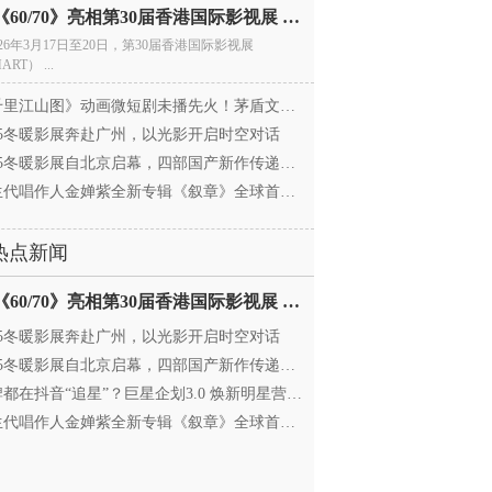
电影《60/70》亮相第30届香港国际影视展 冲刺戛纳备
026年3月17日至20日，第30届香港国际影视展
ART） ...
里江山图》动画微短剧未播先火！茅盾文学奖IP首
025冬暖影展奔赴广州，以光影开启时空对话
25冬暖影展自北京启幕，四部国产新作传递银幕温情
代唱作人金婵紫全新专辑《叙章》全球首发，颠覆
热点新闻
电影《60/70》亮相第30届香港国际影视展 冲刺戛纳备
025冬暖影展奔赴广州，以光影开启时空对话
25冬暖影展自北京启幕，四部国产新作传递银幕温情
都在抖音“追星”？巨星企划3.0 焕新明星营销，让
代唱作人金婵紫全新专辑《叙章》全球首发，颠覆