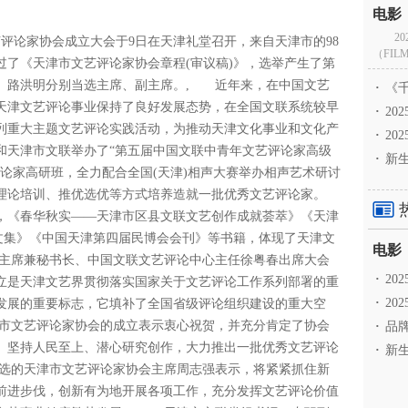
2
艺评论家协会成立大会于9日在天津礼堂召开，来自天津市的98
（FILM
过了《天津市文艺评论家协会章程(审议稿)》，选举产生了第
、路洪明分别当选主席、副主席。, 近年来，在中国文艺
·
《千
天津文艺评论事业保持了良好发展态势，在全国文联系统较早
·
2
列重大主题文艺评论实践活动，为推动天津文化事业和文化产
·
20
和天津市文联举办了“第五届中国文联中青年文艺评论家高级
·
新生
论家高研班，全力配合全国(天津)相声大赛举办相声艺术研讨
理论培训、推优选优等方式培养造就一批优秀文艺评论家。
，《春华秋实——天津市区县文联文艺创作成就荟萃》《天津
论文集》《中国天津第四届民博会会刊》等书籍，体现了天津文
主席兼秘书长、中国文联文艺评论中心主任徐粤春出席大会
·
2
立是天津文艺界贯彻落实国家关于文艺评论工作系列部署的重
·
20
发展的重要标志，它填补了全国省级评论组织建设的重大空
市文艺评论家协会的成立表示衷心祝贺，并充分肯定了协会
·
品牌
、坚持人民至上、潜心研究创作，大力推出一批优秀文艺评论
·
新生
选的天津市文艺评论家协会主席周志强表示，将紧紧抓住新
前进步伐，创新有为地开展各项工作，充分发挥文艺评论价值