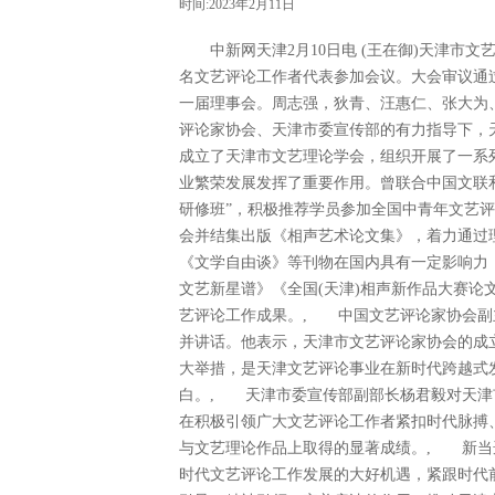
时间:2023年2月11日
中新网天津2月10日电 (王在御)天津市文
名文艺评论工作者代表参加会议。大会审议通
一届理事会。周志强，狄青、汪惠仁、张大为
评论家协会、天津市委宣传部的有力指导下，
成立了天津市文艺理论学会，组织开展了一系
业繁荣发展发挥了重要作用。曾联合中国文联
研修班”，积极推荐学员参加全国中青年文艺评
会并结集出版《相声艺术论文集》，着力通过
《文学自由谈》等刊物在国内具有一定影响力
文艺新星谱》《全国(天津)相声新作品大赛
艺评论工作成果。, 中国文艺评论家协会副
并讲话。他表示，天津市文艺评论家协会的成
大举措，是天津文艺评论事业在新时代跨越式
白。, 天津市委宣传部副部长杨君毅对天津
在积极引领广大文艺评论工作者紧扣时代脉搏
与文艺理论作品上取得的显著成绩。, 新当
时代文艺评论工作发展的大好机遇，紧跟时代