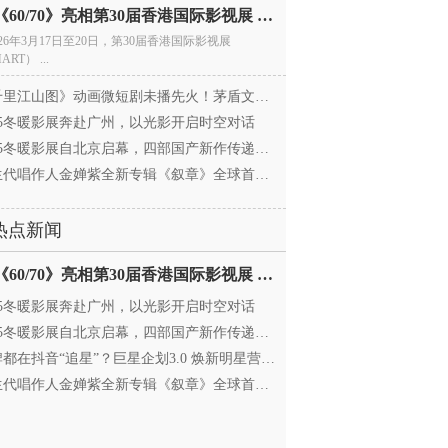
电影《60/70》亮相第30届香港国际影视展 冲刺戛纳备
026年3月17日至20日，第30届香港国际影视展
ART） ...
里江山图》动画微短剧未播先火！茅盾文学奖IP首
025冬暖影展奔赴广州，以光影开启时空对话
25冬暖影展自北京启幕，四部国产新作传递银幕温情
代唱作人金婵紫全新专辑《叙章》全球首发，颠覆
热点新闻
电影《60/70》亮相第30届香港国际影视展 冲刺戛纳备
025冬暖影展奔赴广州，以光影开启时空对话
25冬暖影展自北京启幕，四部国产新作传递银幕温情
都在抖音“追星”？巨星企划3.0 焕新明星营销，让
代唱作人金婵紫全新专辑《叙章》全球首发，颠覆