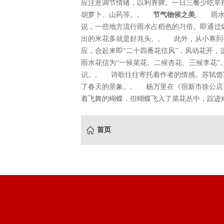
应注意调节情绪，以利养脾。一日三餐少吃辛
胡萝卜、山药等。,
节气物候之美
, 雨水
说，一些地方流行雨水占稻色的习俗。即通过
出的米花多就是好兆头。, 此外，从小寒到
应，合起来即“二十四番花信风”，风动花开
雨水花信为“一候菜花、二候杏花、三候李花
识。, 诗歌往往寄托着作者的情感。苏轼曾
了春天的景象。, 杨万里在《宿新市徐公店
着飞舞的蝴蝶，但蝴蝶飞入了菜花丛中，踪迹难
首页