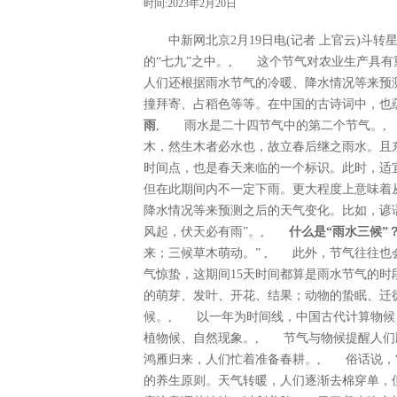
时间:2023年2月20日
中新网北京2月19日电(记者 上官云)斗转
的“七九”之中。, 这个节气对农业生产具
人们还根据雨水节气的冷暖、降水情况等来预
撞拜寄、占稻色等等。在中国的古诗词中，
雨
, 雨水是二十四节气中的第二个节气。,
木，然生木者必水也，故立春后继之雨水。且
时间点，也是春天来临的一个标识。此时，适
但在此期间内不一定下雨。更大程度上意味着
降水情况等来预测之后的天气变化。比如，谚语里
风起，伏天必有雨”。,
什么是“雨水三候”
来；三候草木萌动。” , 此外，节气往往
气惊蛰，这期间15天时间都算是雨水节气的
的萌芽、发叶、开花、结果；动物的蛰眠、迁
候。, 以一年为时间线，中国古代计算物候
植物候、自然现象。, 节气与物候提醒人们
鸿雁归来，人们忙着准备春耕。, 俗话说，
的养生原则。天气转暖，人们逐渐去棉穿单，