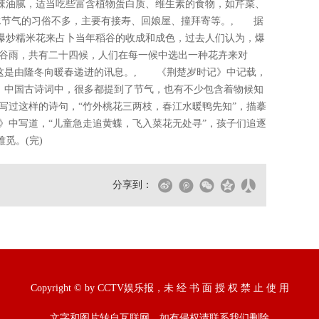
辣油腻，适当吃些富含植物蛋白质、维生素的食物，如芹菜、
节气的习俗不多，主要有接寿、回娘屋、撞拜寄等。, 据
爆炒糯米花来占卜当年稻谷的收成和成色，过去人们认为，爆
谷雨，共有二十四候，人们在每一候中选出一种花卉来对
，这是由隆冬向暖春递进的讯息。, 《荆楚岁时记》中记载，
”。中国古诗词中，很多都提到了节气，也有不少包含着物候知
写过这样的诗句，“竹外桃花三两枝，春江水暖鸭先知”，描摹
》中写道，“儿童急走追黄蝶，飞入菜花无处寻”，孩子们追逐
觅。(完)
分享到：
Copyright © by CCTV娱乐报，未 经 书 面 授 权 禁 止 使 用
文字和图片转自互联网，如有侵权请联系我们删除