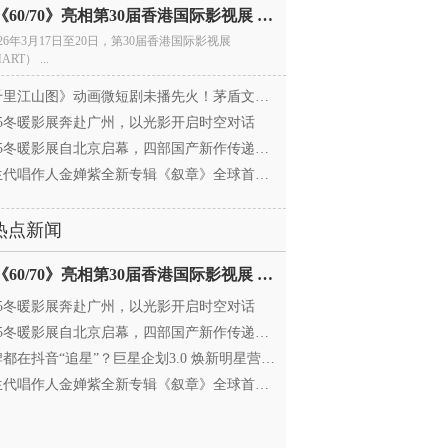
电影《60/70》亮相第30届香港国际影视展 冲刺戛纳备
026年3月17日至20日，第30届香港国际影视展
ART） ...
里江山图》动画微短剧未播先火！茅盾文学奖IP首
025冬暖影展奔赴广州，以光影开启时空对话
25冬暖影展自北京启幕，四部国产新作传递银幕温情
代唱作人金婵紫全新专辑《叙章》全球首发，颠覆
热点新闻
电影《60/70》亮相第30届香港国际影视展 冲刺戛纳备
025冬暖影展奔赴广州，以光影开启时空对话
25冬暖影展自北京启幕，四部国产新作传递银幕温情
都在抖音“追星”？巨星企划3.0 焕新明星营销，让
代唱作人金婵紫全新专辑《叙章》全球首发，颠覆