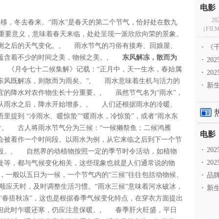
2
星移，冬去春来。“雨水”是春天的第二个节气，恰好处在数九
（FILM
有重要意义，意味着春天来临，处处呈现一派欣欣向荣的景象。
测之后的天气变化。, 雨水节气的习俗有接寿、回娘屋、
·
《千
也蕴含着不少的时间之美，物候之美。,
东风解冻，散而为
·
2
 《月令七十二候集解》记载：“正月中，天一生水，春始属
·
20
东风既解冻，则散而为雨矣。”, 雨水意味着生机与活力的
·
新生
宜的降水对农作物生长十分重要。, 虽然节气名为“雨水”，
从雨水之后，降水开始增多。, 人们还根据雨水的冷暖、
提到 “冷雨水、暖惊蛰”“暖雨水，冷惊蛰”，或者“雨水东
？
, 古人将雨水节气分为三候：“一候獭祭鱼；二候鸿雁
也会被看作一个时间段。以雨水为例，从它来临之后到下一个节
·
2
时段。, 自然界的动植物按照一定的季节时令活动，如植物
·
20
徙等，都与气候变化相关，这些现象也就是人们通常说的物
，一般以五日为一候，一个节气内的“三候”往往包括动物候、
·
品牌
顺应天时，及时调整生活习惯。“雨水三候”意味着河水破冰，
·
新生
“春捂秋冻”，这也是根据春季气候变化特点，在穿衣方面提出
但此时乍暖还寒，仍应注意保暖。, 春季肝火旺盛，平日