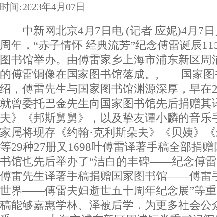
时间:2023年4月07日
中新网北京4月7日电 (记者 应妮)4月7日
周年，“赤子情怀 经典流芳”纪念傅雷诞辰1
图书馆举办。由傅雷家乡上海市浦东新区周
的傅雷铜像在国家图书馆落成。, 国家图
绍，傅雷先生与国家图书馆渊源深厚，早在2
就曾委托巴金先生向国家图书馆先后捐赠其
夫》《邦斯舅舅》，以及挚友谭小麟的音乐手
家属将现存《约翰·克利斯朵夫》《贝姨》
等29种27册又1698叶傅雷译著手稿全部捐
书馆也先后举办了“洁白的丰碑——纪念傅雷
傅雷先生译著手稿捐赠国家图书馆——傅雷手
世界——傅雷夫妇逝世五十周年纪念展”等
稿能够嘉惠学林、泽被后学，为更多社会公