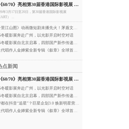
电影《60/70》亮相第30届香港国际影视展 冲刺戛纳备
026年3月17日至20日，第30届香港国际影视展
ART） ...
里江山图》动画微短剧未播先火！茅盾文学奖IP首
025冬暖影展奔赴广州，以光影开启时空对话
25冬暖影展自北京启幕，四部国产新作传递银幕温情
代唱作人金婵紫全新专辑《叙章》全球首发，颠覆
热点新闻
电影《60/70》亮相第30届香港国际影视展 冲刺戛纳备
025冬暖影展奔赴广州，以光影开启时空对话
25冬暖影展自北京启幕，四部国产新作传递银幕温情
都在抖音“追星”？巨星企划3.0 焕新明星营销，让
代唱作人金婵紫全新专辑《叙章》全球首发，颠覆