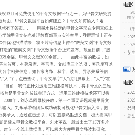
2
权威且可免费使用的甲骨文数据平台之一，为甲骨文研究提
（FILM
新局面。甲骨文数据平台如何建立？甲骨文如何输入？走
问题就有了答案。, 用墨水将核定的甲骨文字形在专用宣纸上
·
《千
范学院甲骨文信息处理教育部重点实验室里，乔雁群博士正在
·
2
软件优化扫描结果，将图片等信息上传至“殷契文渊”甲骨文数
·
20
室打造的“殷契文渊”甲骨文数据平台正式发布。截至目前，“殷
·
新生
23万余幅、甲骨文文献3000余篇。, 如此丰富的数据，如
据平台首页，有著录库、字形库、文献库三个选项，著录库可以
询各字相关信息，如各家考释、释字、读音、异形关系等信
“人”字，点击查询，甲骨文单字“人”跳到屏幕上，“人”字在
 “目前，我们正计划运用三维建模等技术，将甲骨文的三维
·
2
，拓片是甲骨文的传统整理方式，运用三维建模技术还可以搜
·
20
2000年，刘永革回母校任教，第一个重要课题就是甲骨文
片输入。刘永革带领团队成功研制可视化甲骨文输入法，把
·
品牌
首分类录入，通过点击选取，可以直接粘贴进文档，极大提高甲
·
新生
题是建立甲骨文数据平台。刘永革说，殷墟出土了15万多片
/3。建立一个线上数据库，可以极大方便甲骨文释读和研究。