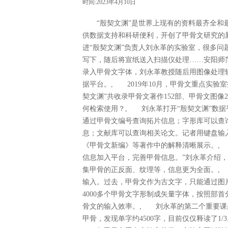
时间:2023年4月10日
“殷契文渊”是世界上现有的资料最齐全和最
供数据支持和科研便利，开创了甲骨文研究的
进“殷契文渊”负责人刘永革的实验室，很多
写下，随后将宣纸送入扫描仪处理……安阳师
录入甲骨文字体，刘永革教授随后用图像处理
据平台。, 2019年10月，甲骨文重点实验
契文渊”共收录甲骨文著作152部、甲骨文图像
何检索使用？, 刘永革打开“殷契文渊”数
通过甲骨文编号查询拓片信息；字形库可以查
息；文献库可以查询相关论文。记者用键盘输入
《甲骨文新编》等著作中的解释清晰展示。,
信息加入平台，完善甲骨信息。”刘永革介绍
集甲骨的正反面、纹理等，信息更为全面。, 
输入。过去，甲骨文作为古文字，只能通过图
4000多个甲骨文字形制成矢量字体，按照部
骨文的输入效率。, 刘永革的第二个重要课
甲骨，发现单字约4500字，目前仅仅释读了1