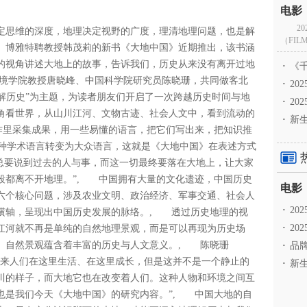
2
决定思维的深度，地理决定视野的广度，理清地理问题，也是解
（FILM
、博雅特聘教授韩茂莉的新书《大地中国》近期推出，该书涵
的视角讲述大地上的故事，告诉我们，历史从来没有离开过地
·
《千
环境学院教授唐晓峰、中国科学院研究员陈晓珊，共同做客北
·
2
能理解历史”为主题，为读者朋友们开启了一次跨越历史时间与地
·
20
角看世界，从山川江河、文物古迹、社会人文中，看到流动的
·
新生
作里采集成果，用一些易懂的语言，把它们写出来，把知识推
一种学术语言转变为大众语言，这就是《大地中国》在表述方式
们总要说到过去的人与事，而这一切最终要落在大地上，让大家
段都离不开地理。”, 中国拥有大量的文化遗迹，中国历史
六个核心问题，涉及农业文明、政治经济、军事交通、社会人
·
2
横轴，呈现出中国历史发展的脉络。, 透过历史地理的视
·
20
江河就不再是单纯的自然地理景观，而是可以再现为历史场
。自然景观蕴含着丰富的历史与人文意义。, 陈晓珊
·
品牌
年来人们在这里生活、在这里成长，但是这并不是一个静止的
·
新生
川的样子，而大地它也在改变着人们。这种人物和环境之间互
也是我们今天《大地中国》的研究内容。”, 中国大地的自