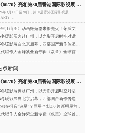
电影《60/70》亮相第30届香港国际影视展 冲刺戛纳备
026年3月17日至20日，第30届香港国际影视展
ART） ...
里江山图》动画微短剧未播先火！茅盾文学奖IP首
025冬暖影展奔赴广州，以光影开启时空对话
25冬暖影展自北京启幕，四部国产新作传递银幕温情
代唱作人金婵紫全新专辑《叙章》全球首发，颠覆
热点新闻
电影《60/70》亮相第30届香港国际影视展 冲刺戛纳备
025冬暖影展奔赴广州，以光影开启时空对话
25冬暖影展自北京启幕，四部国产新作传递银幕温情
都在抖音“追星”？巨星企划3.0 焕新明星营销，让
代唱作人金婵紫全新专辑《叙章》全球首发，颠覆