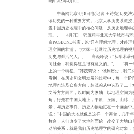
时间:2023年4月10日
中新网北京4月8日电(记者 王诗尧)历史
读历史的一种重要方式。北京大学历史系教授
盖中国历史地理中的核心问题，从历史地理学
理。, 4月7日，韩茂莉与北京大学城市与
京PAGEONE书店，以“只有理解地理，才
理空间的壮游，与大家一起透过历史地理的视
历史与鲜活的人。, 唐晓峰说：“从学术著
向社会，我觉得这是很有意义的。”, “将
上的一个特征。”韩茂莉说：“谈到历史，我
看到，在历史和文明发展的过程中，每一个阶
地理也涉及众多方向，韩茂莉从中选取了二十
文等方方面面，以时间为纵轴，以地理空间为
角，行走在中国大地上，平原、丘陵、山脉、
景，与历史事件、历史人物融汇在一个画面中
说：“中国的大地就像是这样一个舞台，几千
舞台，人们改变了大地的面貌，改变了大地山
动的关系，就是我们历史地理学的研究对象，