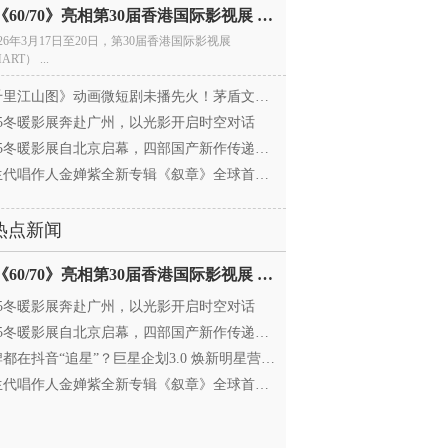
电影《60/70》亮相第30届香港国际影视展 冲刺戛纳备
026年3月17日至20日，第30届香港国际影视展
ART） ...
里江山图》动画微短剧未播先火！茅盾文学奖IP首
025冬暖影展奔赴广州，以光影开启时空对话
25冬暖影展自北京启幕，四部国产新作传递银幕温情
代唱作人金婵紫全新专辑《叙章》全球首发，颠覆
热点新闻
电影《60/70》亮相第30届香港国际影视展 冲刺戛纳备
025冬暖影展奔赴广州，以光影开启时空对话
25冬暖影展自北京启幕，四部国产新作传递银幕温情
都在抖音“追星”？巨星企划3.0 焕新明星营销，让
代唱作人金婵紫全新专辑《叙章》全球首发，颠覆