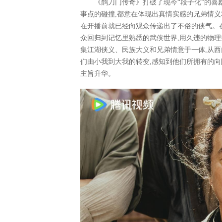
《鹊刀门传奇》打破了现今“段子化”的喜
事点的碰撞,都意在体现出真情实感的兄弟情义
在开播前就已经向观众传递出了不俗的侠气。
众回归到记忆里熟悉的武侠世界,用久违的物理打
集江湖侠义、民族大义和兄弟情意于一体,从西
们由小我到大我的转变,感知到他们所拥有的向
主旨升华。