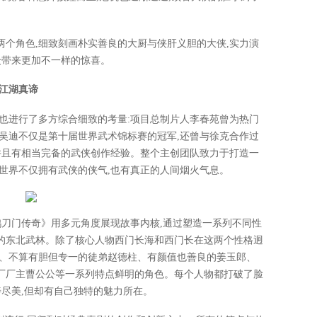
个角色,细致刻画朴实善良的大厨与侠肝义胆的大侠,实力演
众带来更加不一样的惊喜。
江湖真谛
也进行了多方综合细致的考量:项目总制片人李春苑曾为热门
吴迪不仅是第十届世界武术锦标赛的冠军,还曾与徐克合作过
并且有相当完备的武侠创作经验。整个主创团队致力于打造一
世界不仅拥有武侠的侠气,也有真正的人间烟火气息。
鹊刀门传奇》用多元角度展现故事内核,通过塑造一系列不同性
的东北武林。除了核心人物西门长海和西门长在这两个性格迥
毛、不算有胆但专一的徒弟赵德柱、有颜值也善良的姜玉郎、
厂厂主曹公公等一系列特点鲜明的角色。每个人物都打破了脸
善尽美,但却有自己独特的魅力所在。