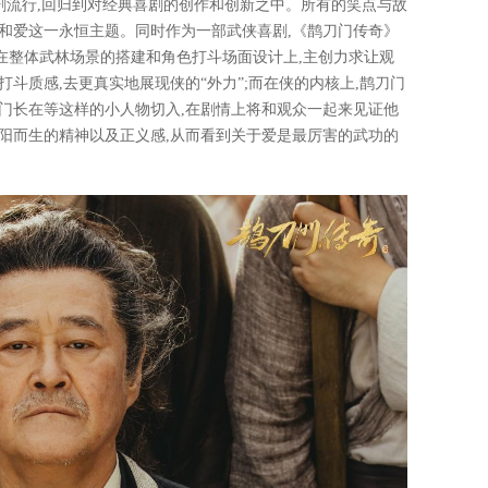
剧流行,回归到对经典喜剧的创作和创新之中。所有的笑点与故
和爱这一永恒主题。同时作为一部武侠喜剧,《鹊刀门传奇》
在整体武林场景的搭建和角色打斗场面设计上,主创力求让观
斗质感,去更真实地展现侠的“外力”;而在侠的内核上,鹊刀门
门长在等这样的小人物切入,在剧情上将和观众一起来见证他
阳而生的精神以及正义感,从而看到关于爱是最厉害的武功的