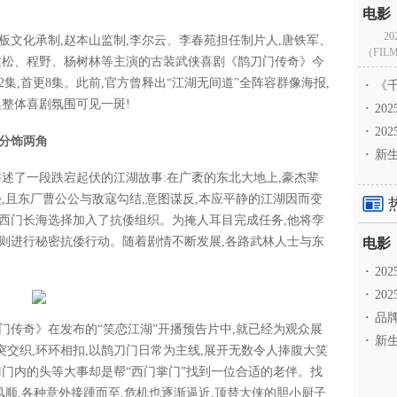
2
板文化承制,赵本山监制,李尔云、李春苑担任制片人,唐铁军、
（FILM
文松、程野、杨树林等主演的古装武侠喜剧《鹊刀门传奇》今
集,首更8集。此前,官方曾释出“江湖无间道”全阵容群像海报,
·
《千
集整体喜剧氛围可见一斑!
·
2
·
20
分饰两角
·
新生
讲述了一段跌宕起伏的江湖故事:在广袤的东北大地上,豪杰辈
,且东厂曹公公与敌寇勾结,意图谋反,本应平静的江湖因而变
西门长海选择加入了抗倭组织。为掩人耳目完成任务,他将孪
则进行秘密抗倭行动。随着剧情不断发展,各路武林人士与东
·
2
·
20
·
品牌
门传奇》在发布的“笑恋江湖”开播预告片中,就已经为观众展
·
新生
交织,环环相扣,以鹊刀门日常为主线,展开无数令人捧腹大笑
刀门内的头等大事却是帮“西门掌门”找到一位合适的老伴。找
风顺,各种意外接踵而至,危机也逐渐逼近,顶替大侠的胆小厨子