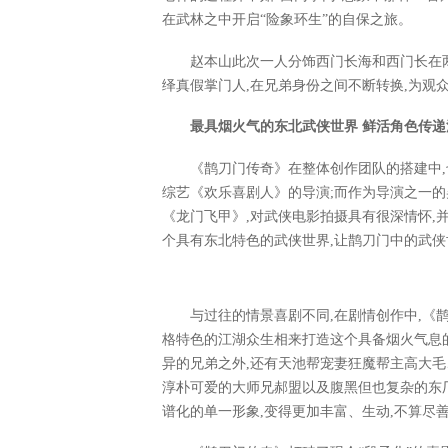
在武林之中开启“险象环生”的自保之旅。
赵本山此次一人分饰西门长海和西门长在两
绎真假掌门人,在兄弟身份之间不断转换,为观
最具烟火气的东北武侠世界 鲜活角色传递
《鹊刀门传奇》在整体创作团队的搭建中,
综艺《欢乐喜剧人》的导演;而作为导演之一的
《龙门飞甲》,对武侠电影拍摄具有很深情怀,
个具有东北特色的武侠世界,让鹊刀门中的武侠
与过往的情景喜剧不同,在剧情创作中,《
格特色的江湖众生相来打造这个具备烟火气息
异的兄弟之外,还有天池帮宠妻狂魔帮主高大
淳朴可爱的大师兄郝盟以及腹黑但也复杂的东
谱化的单一形象,变得更加丰富、生动,不算尽