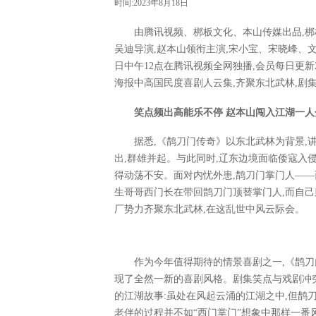
时间:2023年8月18日
由腾讯视频、梆板文化、本山传媒出品,梆
吴迪导演,赵本山领衔主演,宋小宝、宋晓峰、
日中午12点在腾讯视频全网独播,会员每日更新2
海报中高国民度喜剧人云集,齐聚东北武林,剧
笑点频出高能乐不停 赵本山闯入江湖一人
据悉,《鹊刀门传奇》以东北武林为背景,
出,群雄并起。与此同时,辽东边境面临倭寇入侵
得动荡不安。面对内忧外患,鹊刀门掌门人——
生哥哥西门长在带回鹊刀门顶替掌门人,而自己
厂势力齐聚东北武林,在这乱世中风云际会。
作为今年值得期待的情景喜剧之一,《鹊刀
现了全然一新的喜剧风格。剧集笑点与戏剧冲突
的江湖故事:虽处在风起云涌的江湖之中,但鹊
老伴的过程并不如“西门掌门”想象中那样一番