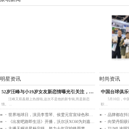
明星资讯
时尚资讯
52岁汪峰与小19岁女友新恋情曝光引关注，真正正能量
汪峰又双叒叕上热搜啦,这次不是他的新专辑,而是新恋
5月10日，
情。 ...
职 ...
·
世界地球日，演员李雪琴、侯雯元官宣绿色和平大使
·
品牌都在抖音
·
《出发吧路即生活》开播，沃尔沃XC60为刘嘉玲打造北
·
向荣丹阳获评第
·
主播天赐追星杨宗纬，努力十年守护终圆梦
·
TUMI 