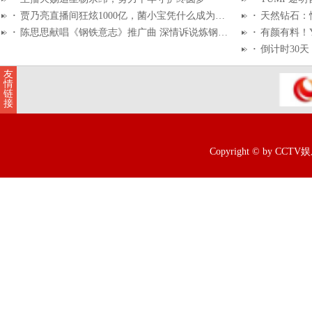
·
贾乃亮直播间狂炫1000亿，菌小宝凭什么成为益生菌届
·
​天然钻石
·
陈思思献唱《钢铁意志》推广曲 深情诉说炼钢往事
·
有颜有料！Y
·
倒计时30天！
友
情
链
接
Copyright © by CCT