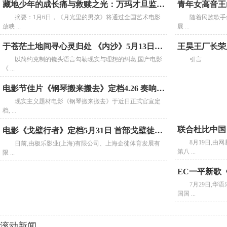
藏地少年的成长痛与救赎之光：万玛才旦监制作品《月
摘要：1月6日，《月光里的男孩》将通过全国艺术电影
随着民族歌手
放映 ...
展 ...
于苍茫土地间寻心灵归处 《内沙》5月13日全国艺联温
以简约克制的镜头语言勾勒现实与理想的纠葛,国产电影
引言
《 ...
电影节佳片《钢琴搬来搬去》定档4.26 奏响跨越代际的
现实主义题材电影《钢琴搬来搬去》于近日正式官宣定
档, ...
电影《戈壁行者》定档5月31日 首部戈壁徒步纪录片登
8月19日,
日前,由极乐影业(上海)有限公司、上海企徒体育发展有
第八 ...
限 ...
7月29日,
国国 ...
滚动新闻