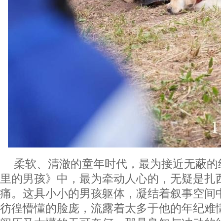
柔软、清澈的童年时代，最为接近无蔽的
里的男孩》中，最为牵动人心的，无疑是扎
痛。这具小小的男孩躯体，凝结着叙事空间
彷徨懵懂的脸庞，流露着太多于他的年纪难