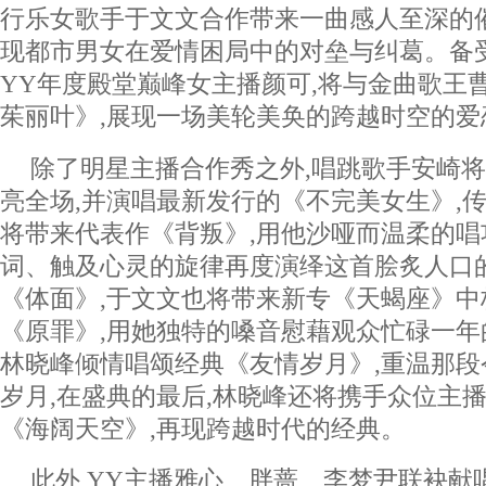
行乐女歌手于文文合作带来一曲感人至深的
现都市男女在爱情困局中的对垒与纠葛。备
YY年度殿堂巅峰女主播颜可,将与金曲歌王
茱丽叶》,展现一场美轮美奂的跨越时空的爱
除了明星主播合作秀之外,唱跳歌手安崎将以
亮全场,并演唱最新发行的《不完美女生》,传递gir
将带来代表作《背叛》,用他沙哑而温柔的唱
词、触及心灵的旋律再度演绎这首脍炙人口
《体面》,于文文也将带来新专《天蝎座》中
《原罪》,用她独特的嗓音慰藉观众忙碌一
林晓峰倾情唱颂经典《友情岁月》,重温那
岁月,在盛典的最后,林晓峰还将携手众位主
《海阔天空》,再现跨越时代的经典。
此外,YY主播雅心、胖蔷、李梦尹联袂献