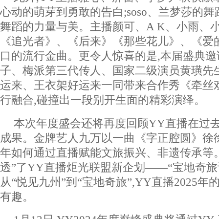
心动的萌芽到勇敢的告白;soso、兰梦莎的
舞蹈的力量与美。主播颜可、A K、小雨、
《追光者》、《后来》《那些花儿》、《爱
口的流行金曲。更令人惊喜的是,本届盛典
子、梅派第三代传人、国家二级演员黄璜先
运来、王衣架好运来一同带来合作秀《牵丝
行融合,碰撞出一段别开生面的精彩演绎。
本次年度盛会还将再度回顾YY直播在过
成果。金牌艺人九万以一曲《字正腔圆》徐
年如何通过直播赋能文旅振兴、非遗传承等。
透”了YY直播炬光联盟新企划——“宝地奇旅
从“悦见九州”到“宝地奇旅”,YY直播2025
有趣。