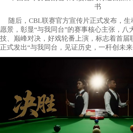
书
随后，CBL联赛官方宣传片正式发布，
愿景，彰显“与我同台”的赛事核心主张，八
技、巅峰对决，好戏轮番上演，标志着首届
正式发出“与我同台，见证历史，一杆创未来