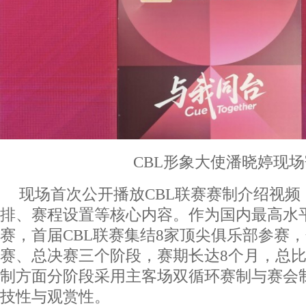
CBL形象大使潘晓婷现
现场首次公开播放CBL联赛赛制介绍视
排、赛程设置等核心内容。作为国内最高水
赛，首届CBL联赛集结8家顶尖俱乐部参赛
赛、总决赛三个阶段，赛期长达8个月，总比
制方面分阶段采用主客场双循环赛制与赛会
技性与观赏性。