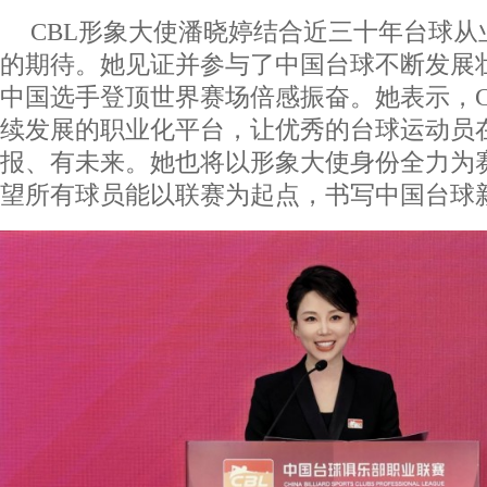
CBL形象大使潘晓婷结合近三十年台球
的期待。她见证并参与了中国台球不断发展
中国选手登顶世界赛场倍感振奋。她表示，C
续发展的职业化平台，让优秀的台球运动员
报、有未来。她也将以形象大使身份全力为
望所有球员能以联赛为起点，书写中国台球