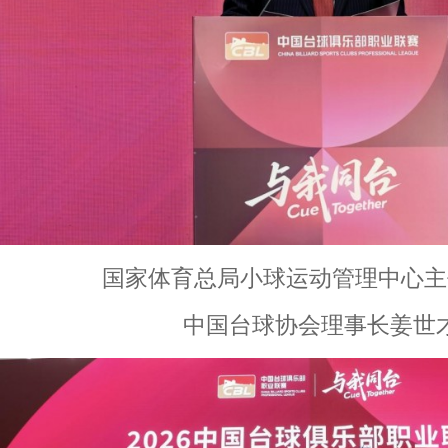
国家体育总局小球运动管理中心主
中国台球协会理事长姜世