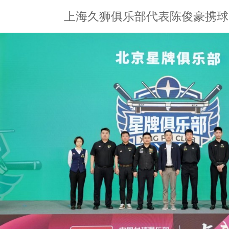
上海久狮俱乐部代表陈俊豪携球