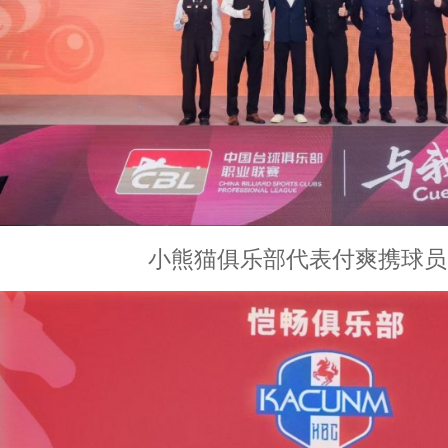
小熊猫俱乐部代表付爽携球员