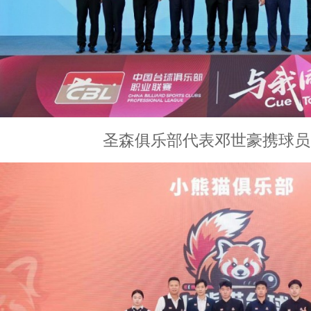
圣森俱乐部代表邓世豪携球员