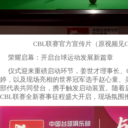
CBL联赛官方宣传片（原视频见C
荣耀启幕：开启台球运动发展新篇章
仪式迎来重磅启动环节，姜世才理事长、C
婷，以及现场亮相的世界冠军选手赵心童、
部代表共同登台，携手触发启动装置。随着
CBL联赛全新赛事征程盛大开启，现场氛围