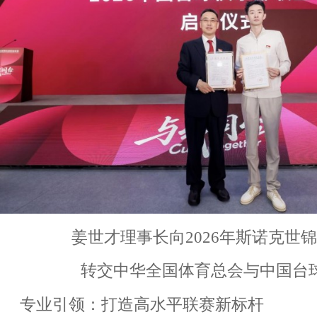
姜世才理事长向2026年斯诺克世
转交中华全国体育总会与中国台
专业引领：打造高水平联赛新标杆