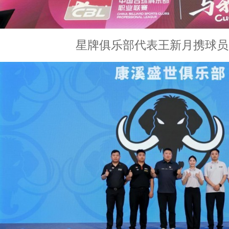
星牌俱乐部代表王新月携球员