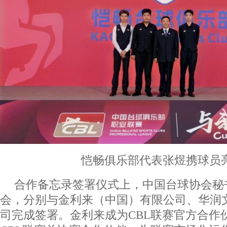
恺畅俱乐部代表张煜携球员
合作备忘录签署仪式上，中国台球协会秘
会，分别与金利来（中国）有限公司、华润
司完成签署。金利来成为CBL联赛官方合作