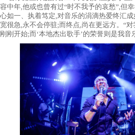
容中年,他或也曾有过“时不我予的哀愁”,但
心如一、执着笃定,对音乐的涓滴热爱终汇
宽很急,永不会停驻;而终点,尚在更远方。“
刚刚开始;而‘本地杰出歌手’的荣誉则是我音