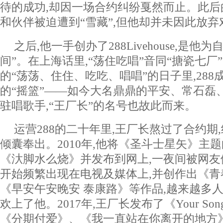
待的成功,却因一场合约纠纷戛然而止。此后
和伙伴被迫遭到“雪藏”,但他却并未因此放
之后,他一手创办了288Livehouse,是他
间”。在上海话里,“荡住吃唱”音同“搪瓷七厂
的“荡荡、住住、吃吃、唱唱”的日子里,28
的“摇篮”——如今大名鼎鼎的平安、常石磊、
驻唱歌手,“王厂长”的名号也故此而来。
运营288的二十年里,王厂长熬过了合约期
倾囊奉出。2010年,他将《圣斗士星矢》主
《汏脚水么烧》并发布到网上,一夜间被网友
开始频繁出现在电视及媒体上,并创作出《
《早安午安晚安 泰康路》等作品,越来越多
欢上了他。2017年,王厂长发布了《Your So
《分期付爱》、《我一直站在你离开的地方》