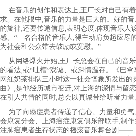
在音乐的创作和表达上,王厂长对自己有
求。在他眼中,音乐的力量是巨大的。好的音
的旋律,还要传递信息,表明态度,体现音乐人
感。“一名合格的音乐人,得主动肩负起应尽的
为社会和公众带去鼓励或宽慰。”
从网络爆火开始,王厂长总会在自己的音乐
的看法,或“吐槽”戏谑、或深情温存。《巴拿
网红奶茶排队三小时这一社会怪象所发出的灵
曲》,是他经历城市变迁,对上海的深情与留恋
在引人共情的同时,总会以真诚带给听者力量
为了向癌症患者传递了信心、力量和勇气
会康复分会、上海癌症康复俱乐部联手,制
注肺癌患者生存状态的摇滚音乐舞台剧——