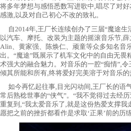
将多年梦想与感悟悉数写进歌中,唱尽了对
感激,以及对自己初心不改的致礼。
自2014年,王厂长连续创办了三届“魔途生
以汽车、摩托、改装为主题的摇滚音乐节,薛
Alin、黄家强、陈焕仁、顽童等众多知名音
出。“魔途”既展示了机车文化中的自由无畏
术强大的融合魅力。对音乐的一腔“痴情”,令
倾其所能和所有,终将爱好完美溶于对音乐的
如今再忆起往事,目光闪动间,王厂长的语
常后熟稔世事的“侠气”。“我不觉得过去经历过
重复到,“我太爱音乐了,就是这份热爱支撑我
愿把之前的挫折都看作是求取‘正果’前的历练