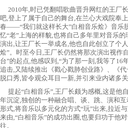
2010年,时已凭翻唱歌曲晋升网红的王厂
吧,登上了属于自己的舞台,在兰心大戏院奉
春——“我们就这样长大”白相音乐烩》音乐
忆“老”上海的样貌,也将自己多年里对音乐
演出,让王厂长一举成名,他也自此创立了个
烩”。时至今日,王厂长仍然将那次演出视作
台”的起点,他感叹到,“为了那一刻,我等了16
追击,又陆续推出《戳心戳肺创业路》、《代号
脱口秀,皆令观众耳目一新,并引来业内诸多
提起“白相音乐”,王厂长颇为感概,这是他
年沉淀,独创的一种融合唱、谈、跳、演和
形式,将音乐以多元化的方式“玩”出来,拉近
来由,“白相音乐”的成功出圈,也要归功于他
往。