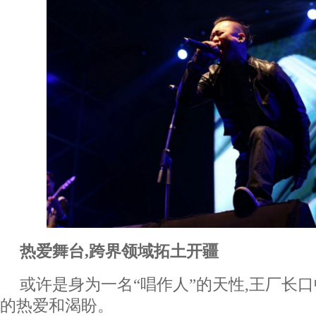
热爱舞台,跨界领域拓土开疆
或许是身为一名“唱作人”的天性,王厂长
的热爱和渴盼。